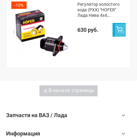
Регулятор холостого
-10%
хода (РХХ) "HOFER"
Лада Нива 4х4,
Шевроле Нива
(HF750382)
630 руб.
В начало страницы
Запчасти на ВАЗ / Лада
Информация