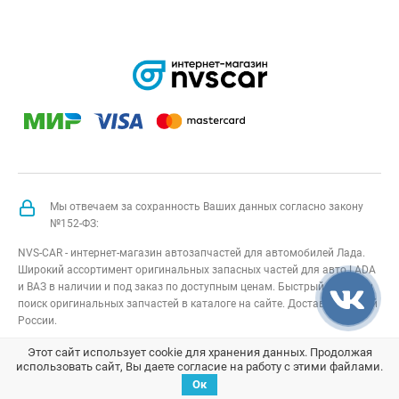
Мы отвечаем за сохранность Ваших данных согласно закону
№152-ФЗ:
NVS-CAR - интернет-магазин автозапчастей для автомобилей Лада.
Широкий ассортимент оригинальных запасных частей для авто LADA
и ВАЗ в наличии и под заказ по доступным ценам. Быстрый подбор и
поиск оригинальных запчастей в каталоге на сайте. Доставка по всей
России.
NVS-CAR
© 2014 –
2026
Все права защищены
карта сайта
;
Этот сайт использует cookie для хранения данных. Продолжая
использовать сайт, Вы даете согласие на работу с этими файлами.
Договор оферта
;
Политика конфиденциальности
Ок