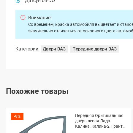
Датсун on-DO
Внимание!
Со временем, краска автомобиля выцветает и станов
значительно отличаться от основного цвета автомо
Категории:
Двери ВАЗ
Передние двери ВАЗ
Похожие товары
Передняя Оригинальная
-9%
дверь левая Лада
Калина, Калина-2, Гранта,
Гранта ФЛ (Серое олово