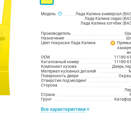
Модель
Лада Калина универсал (ВАЗ
Лада Калина седан (ВАЗ
Лада Калина хэтчбек (ВАЗ
Производитель
Ор
Назначение
Шт
Цвет покраски Лада Калина
Премье
канар
ж
OEM
11180-6
Каталожный номер
11180-6
Компонент кузова
Дверь пе
Материал кузовных деталей
Поверхность двери
Окраш
Отверстия под молдинг
Сторона
Пе
Страна
Грунт
Катафо
Все характеристики