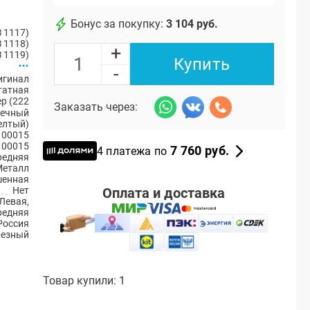
Бонус за покупку:
3 104 руб.
 1117)
 1118)
+
 1119)
Купить
-
игинал
атная
р (222
Заказать через:
еечный
елтый)
100015
100015
7 760 руб.
4 платежа по
редняя
Металл
енная
Оплата и доставка
Нет
Левая,
редняя
Россия
резный
Товар купили: 1