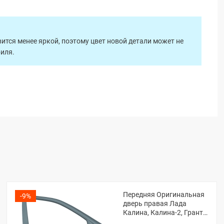
ится менее яркой, поэтому цвет новой детали может не
биля.
Передняя Оригинальная
-9%
дверь правая Лада
Калина, Калина-2, Гранта,
Гранта ФЛ (Серое олово