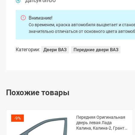
Датсун on-DO
Внимание!
Со временем, краска автомобиля выцветает и станов
значительно отличаться от основного цвета автомо
Категории:
Двери ВАЗ
Передние двери ВАЗ
Похожие товары
Передняя Оригинальная
-9%
дверь левая Лада
Калина, Калина-2, Гранта,
Гранта ФЛ (Серое олово