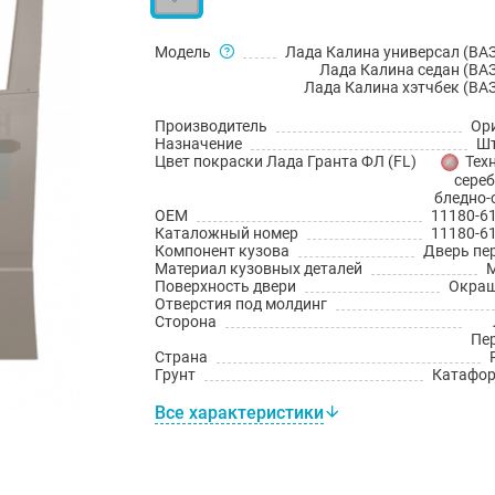
Модель
Лада Калина универсал (ВАЗ
Лада Калина седан (ВАЗ
Лада Калина хэтчбек (ВАЗ
Производитель
Ор
Назначение
Шт
Цвет покраски Лада Гранта ФЛ (FL)
Тех
сереб
бледно-
OEM
11180-6
Каталожный номер
11180-6
Компонент кузова
Дверь пе
Материал кузовных деталей
Поверхность двери
Окраш
Отверстия под молдинг
Сторона
Пе
Страна
Грунт
Катафо
Все характеристики