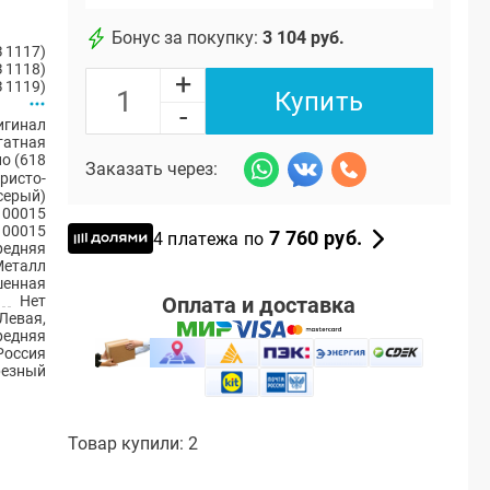
Бонус за покупку:
3 104 руб.
 1117)
 1118)
+
 1119)
Купить
-
игинал
атная
но (618
Заказать через:
ристо-
серый)
100015
100015
7 760 руб.
4 платежа по
редняя
Металл
енная
Оплата и доставка
Нет
Левая,
редняя
Россия
резный
Товар купили: 2