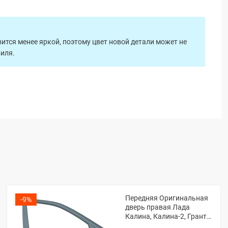
ится менее яркой, поэтому цвет новой детали может не
биля.
Передняя Оригинальная
-9%
дверь правая Лада
Калина, Калина-2, Гранта,
Гранта ФЛ (Серое олово