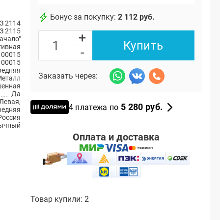
Бонус за покупку:
2 112 руб.
З 2114
З 2115
+
ачало"
Купить
тивная
-
100015
100015
редняя
Заказать через:
Металл
енная
Да
Левая,
5 280 руб.
4 платежа по
редняя
Россия
ычный
Оплата и доставка
Товар купили: 2