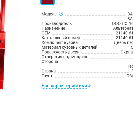
Модель
ВА
ВА
Производитель
ООО ПО "Н
Назначение
Альтерна
OEM
21140-6
Каталожный номер
21140-6
Компонент кузова
Дверь пе
Материал кузовных деталей
Поверхность двери
Окраш
Отверстия под молдинг
Сторона
Пе
Страна
Грунт
Об
Все характеристики