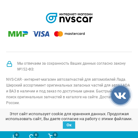
Мы отвечаем за сохранность Ваших данных согласно закону
№152-ФЗ:
NVS-CAR - интернет-магазин автозапчастей для автомобилей Лада.
Широкий ассортимент оригинальных запасных частей для авто LADA
и ВАЗ в наличии и под заказ по доступным ценам. Быстрый подбор и
поиск оригинальных запчастей в каталоге на сайте. Доставка по всей
России.
NVS-CAR
© 2014 –
2026
Все права защищены
карта сайта
;
Этот сайт использует cookie для хранения данных. Продолжая
использовать сайт, Вы даете согласие на работу с этими файлами.
Договор оферта
;
Политика конфиденциальности
Ок
0
0
0