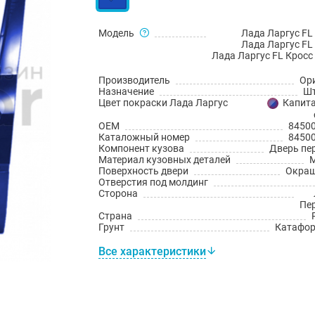
Модель
Лада Ларгус FL 
Лада Ларгус FL 
Лада Ларгус FL Кросс 
Производитель
Ор
Назначение
Шт
Цвет покраски Лада Ларгус
Капита
OEM
8450
Каталожный номер
8450
Компонент кузова
Дверь пе
Материал кузовных деталей
Поверхность двери
Окраш
Отверстия под молдинг
Сторона
Пе
Страна
Грунт
Катафо
Все характеристики