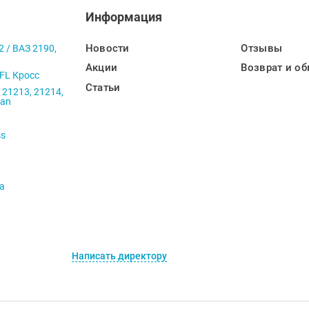
Информация
Новости
Отзывы
2 / ВАЗ 2190,
Акции
Возврат и об
 FL Кросс
Статьи
 21213, 21214,
ban
ss
va
Написать директору