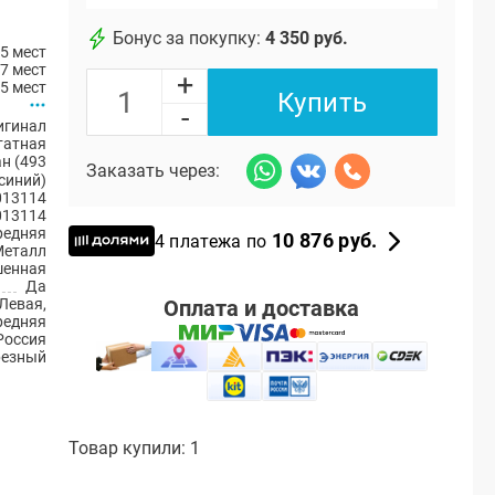
Бонус за покупку:
4 350 руб.
5 мест
7 мест
+
5 мест
Купить
-
игинал
атная
н (493
Заказать через:
синий)
013114
013114
редняя
10 876 руб.
4 платежа по
Металл
енная
Да
Оплата и доставка
Левая,
редняя
Россия
резный
Товар купили: 1