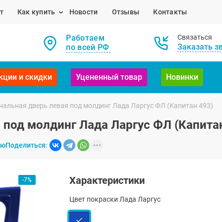
т
Как купить
Новости
Отзывы
Контакты
Работаем
Связаться
Заказать з
по всей РФ
кции и скидки
Уцененный товар
Новинки
нальная дверь левая под молдинг Лада Ларгус ФЛ (Капитан 493)
 под молдинг Лада Ларгус ФЛ (Капита
ию
Поделиться:
Характеристики
-7%
Цвет покраски Лада Ларгус