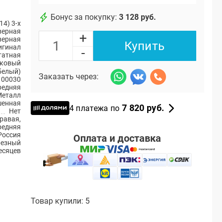
Бонус за покупку:
3 128 руб.
14) 3-х
верная
+
верная
Купить
игинал
-
атная
ковый
белый)
Заказать через:
100030
редняя
Металл
енная
7 820 руб.
4 платежа по
Нет
равая,
редняя
Россия
Оплата и доставка
резный
есяцев
Товар купили: 5