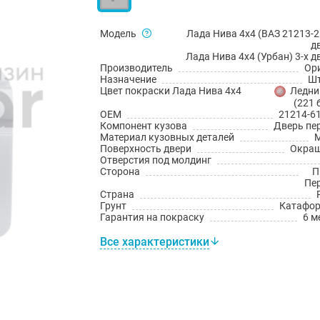
Модель
Лада Нива 4x4 (ВАЗ 21213-2
д
Лада Нива 4x4 (Урбан) 3-х д
Производитель
Ор
Назначение
Шт
Цвет покраски Лада Нива 4х4
Ледни
(221 
OEM
21214-6
Компонент кузова
Дверь пе
Материал кузовных деталей
Поверхность двери
Окраш
Отверстия под молдинг
Сторона
П
Пе
Страна
Грунт
Катафо
Гарантия на покраску
6 м
Все характеристики