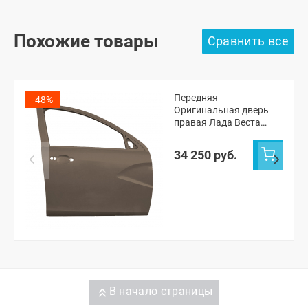
Похожие товары
Передняя
-48%
Оригинальная дверь
правая Лада Веста
седан, СВ универсал,
Веста NG седан, NG СВ
34 250 руб.
универсал (Кориандр
790)
В начало страницы