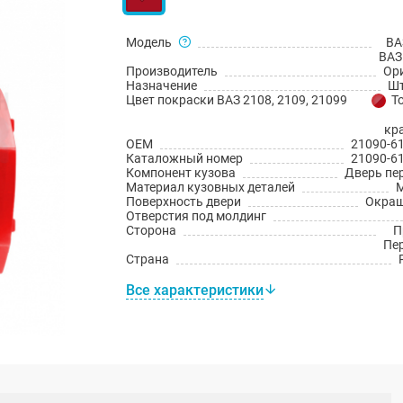
Модель
ВА
ВАЗ
Производитель
Ор
Назначение
Шт
Цвет покраски ВАЗ 2108, 2109, 21099
Т
кр
OEM
21090-6
Каталожный номер
21090-6
Компонент кузова
Дверь пе
Материал кузовных деталей
Поверхность двери
Окраш
Отверстия под молдинг
Сторона
П
Пе
Страна
Все характеристики