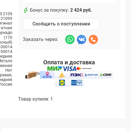
Бонус за покупку:
2 424 руб.
З 2109
 21099
игинал
Сообщить о поступлении
атная
орнадо
(170
Заказать через:
асный)
100014
100014
редняя
Металл
Оплата и доставка
енная
Нет
равая,
редняя
Россия
Товар купили: 1