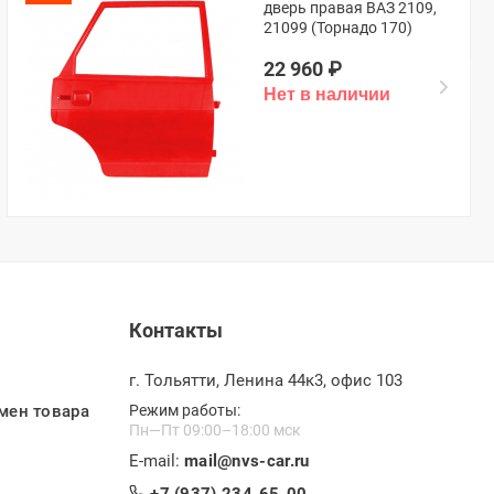
дверь правая ВАЗ 2109,
21099 (Торнадо 170)
22 960
₽
Контакты
г. Тольятти, Ленина 44к3, офис 103
мен товара
Режим работы:
Пн—Пт 09:00–18:00 мск
E-mail:
mail@nvs-car.ru
+7 (937) 234-65-00