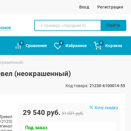
Вход
Регистрация
Найти
вонок
0
0
0
Сравнение
Избранное
Корзина
окрашенный)
евел (неокрашенный)
Код товара:
21230-6100014-55
Хочу скидку
29 540 руб.
31 031 руб.
Тревел
 2123)
игинал
Под заказ
атная