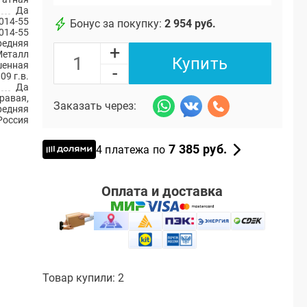
Да
014-55
Бонус за покупку:
2 954 руб.
014-55
редняя
+
Металл
Купить
шенная
-
09 г.в.
Да
равая,
Заказать через:
редняя
Россия
7 385 руб.
4 платежа по
Оплата и доставка
Товар купили: 2