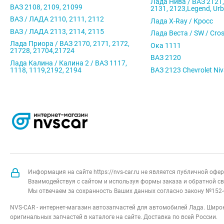
Лада Нива / ВАЗ 2121,
ВАЗ 2108, 2109, 21099
2131, 2123,Legend, Ur
ВАЗ / ЛАДА 2110, 2111, 2112
Лада X-Ray / Кросс
ВАЗ / ЛАДА 2113, 2114, 2115
Лада Веста / SW / Cro
Лада Приора / ВАЗ 2170, 2171, 2172,
Ока 1111
21728, 21704,21724
ВАЗ 2120
Лада Калина / Калина 2 / ВАЗ 1117,
1118, 1119,2192, 2194
ВАЗ 2123 Chevrolet Ni
Информация на сайте https://nvs-car.ru не является публичной оф
Взаимодействуя с сайтом и используя формы заказа и обратной св
Мы отвечаем за сохранность Ваших данных согласно закону №152-
NVS-CAR - интернет-магазин автозапчастей для автомобилей Лада. Широк
оригинальных запчастей в каталоге на сайте. Доставка по всей России.