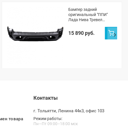
Бампер задний
оригинальный "ППИ"
Лада Нива Тревел
(неокрашенный)
15 890 руб.
Контакты
г. Тольятти, Ленина 44к3, офис 103
мен товара
Режим работы:
Пн—Пт 09:00–18:00 мск