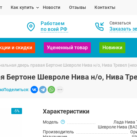
т
Как купить
Новости
Отзывы
Контакты
Работаем
Связаться
Заказать з
по всей РФ
кции и скидки
Уцененный товар
Новинки
нальная дверь правая Бертоне Шевроле Нива н/о, Нива Тревел (не
я Бертоне Шевроле Нива н/о, Нива Тр
ию
Поделиться:
Характеристики
-5%
Модель
Лада Нива 
Шевроле Нива (ВАЗ
Производитель
Ор
Назначение
Шт