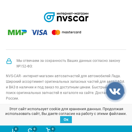
Мы отвечаем за сохранность Ваших данных согласно закону
№152-ФЗ:
NVS-CAR - интернет-магазин автозапчастей для автомобилей Лада.
Широкий ассортимент оригинальных запасных частей для авто LADA
и ВАЗ в наличии и под заказ по доступным ценам. Быстрый подбор и
поиск оригинальных запчастей в каталоге на сайте. Доставка по всей
России.
NVS-CAR
© 2014 –
2026
Все права защищены
карта сайта
;
Этот сайт использует cookie для хранения данных. Продолжая
использовать сайт, Вы даете согласие на работу с этими файлами.
Договор оферта
;
Политика конфиденциальности
Ок
0
0
0