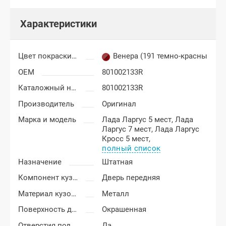
Характеристики
Цвет покраски Лада Ларгус
Венера (191 темно-красный)
OEM
801002133R
Каталожный номер
801002133R
Производитель
Оригинал
Марка и модель
Лада Ларгус 5 мест,
Лада
Ларгус 7 мест,
Лада Ларгус
Кросс 5 мест,
полный список
Назначение
Штатная
Компонент кузова
Дверь передняя
Материал кузовных деталей
Металл
Поверхность двери
Окрашенная
Отверстия под молдинг
Да