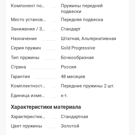
Компонент подвески
Пружины передней
подвески
Место установки пружины
Передняя подвеска
Занижение / Завышение
Стандарт
Назначение
Штатная,
Альтернативная
Серия пружин
Gold Progressive
Тип пружины
Бочкообразная
Страна
Россия
Гарантия
48 месяцев
Комплектность пружин
Передние пружины 2 шт.
Единица измерения
к-т.
Характеристики материала
Характеристика пружины
Стандартная
Цвет пружины
Золотой