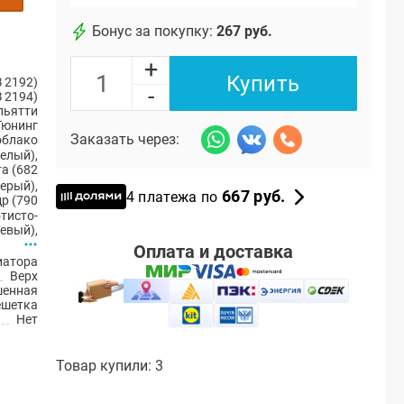
Бонус за покупку:
267 руб.
+
Купить
 2192)
-
 2194)
ольятти
Тюнинг
Заказать через:
облако
белый)
,
а (682
серый)
,
667 руб.
4 платежа по
р (790
тисто-
евый)
,
Оплата и доставка
иатора
Верх
енная
ешетка
Нет
Товар купили: 3