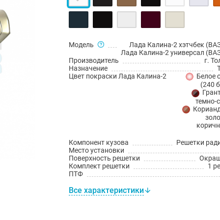
Модель
Лада Калина-2 хэтчбек (ВАЗ
Лада Калина-2 универсал (ВАЗ
Производитель
г. Т
Назначение
Цвет покраски Лада Калина-2
Белое 
(240 
Грант
темно-
Корианд
золо
коричн
Компонент кузова
Решетки рад
Место установки
Поверхность решетки
Окраш
Комплект решетки
1 р
ПТФ
Все характеристики