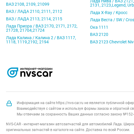
Лада Нива / ВАЗ 2121,
ВАЗ 2108, 2109, 21099
2131, 2123,Legend, Ur
ВАЗ / ЛАДА 2110, 2111, 2112
Лада X-Ray / Кросс
ВАЗ / ЛАДА 2113, 2114, 2115
Лада Веста / SW / Cro
Лада Приора / ВАЗ 2170, 2171, 2172,
Ока 1111
21728, 21704,21724
ВАЗ 2120
Лада Калина / Калина 2 / ВАЗ 1117,
1118, 1119,2192, 2194
ВАЗ 2123 Chevrolet Ni
Информация на сайте https://nvs-car.ru не является публичной оф
Взаимодействуя с сайтом и используя формы заказа и обратной св
Мы отвечаем за сохранность Ваших данных согласно закону №152-
NVS-CAR - интернет-магазин автозапчастей для автомобилей Лада. Широк
оригинальных запчастей в каталоге на сайте. Доставка по всей России.