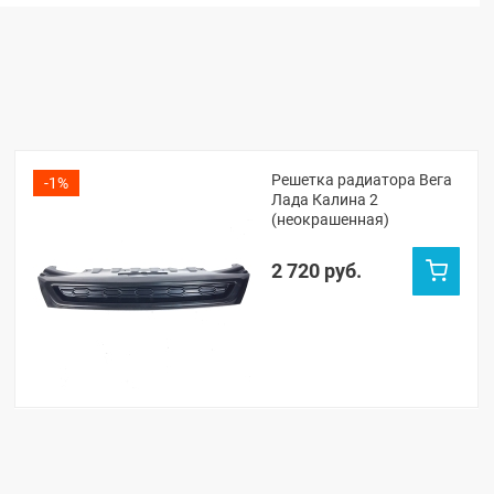
Решетка радиатора Вега
-1%
Лада Калина 2
(неокрашенная)
2 720 руб.