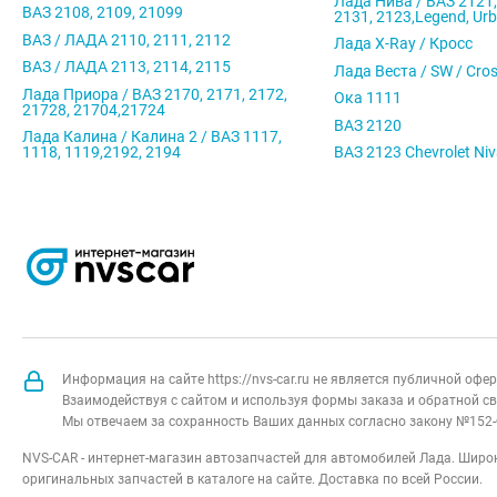
Лада Нива / ВАЗ 2121,
ВАЗ 2108, 2109, 21099
2131, 2123,Legend, Ur
ВАЗ / ЛАДА 2110, 2111, 2112
Лада X-Ray / Кросс
ВАЗ / ЛАДА 2113, 2114, 2115
Лада Веста / SW / Cro
Лада Приора / ВАЗ 2170, 2171, 2172,
Ока 1111
21728, 21704,21724
ВАЗ 2120
Лада Калина / Калина 2 / ВАЗ 1117,
1118, 1119,2192, 2194
ВАЗ 2123 Chevrolet Ni
Информация на сайте https://nvs-car.ru не является публичной оф
Взаимодействуя с сайтом и используя формы заказа и обратной св
Мы отвечаем за сохранность Ваших данных согласно закону №152-
NVS-CAR - интернет-магазин автозапчастей для автомобилей Лада. Широк
оригинальных запчастей в каталоге на сайте. Доставка по всей России.