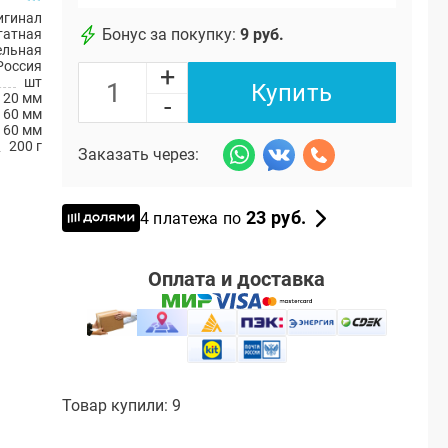
игинал
Бонус за покупку:
9 руб.
атная
ельная
Россия
+
шт
Купить
20 мм
-
60 мм
60 мм
200 г
Заказать через:
23 руб.
4 платежа по
Оплата и доставка
Товар купили: 9