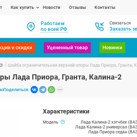
т
Как купить
Новости
Отзывы
Контакты
Работаем
Связаться
Заказать з
по всей РФ
кции и скидки
Уцененный товар
Новинки
АЗ
/
Шайба ограничительная верхней опоры Лада Приора, Гранта, К
ры Лада Приора, Гранта, Калина-2
ию
Поделиться:
Характеристики
Модель
Лада Калина-2 хэтчбек (ВАЗ
Лада Калина-2 универсал (ВАЗ
Лада Приора седан (ВАЗ