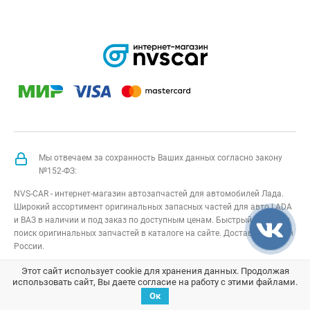
Мы отвечаем за сохранность Ваших данных согласно закону
№152-ФЗ:
NVS-CAR - интернет-магазин автозапчастей для автомобилей Лада.
Широкий ассортимент оригинальных запасных частей для авто LADA
и ВАЗ в наличии и под заказ по доступным ценам. Быстрый подбор и
поиск оригинальных запчастей в каталоге на сайте. Доставка по всей
России.
NVS-CAR
© 2014 –
2026
Все права защищены
карта сайта
;
Этот сайт использует cookie для хранения данных. Продолжая
использовать сайт, Вы даете согласие на работу с этими файлами.
Договор оферта
;
Политика конфиденциальности
Ок