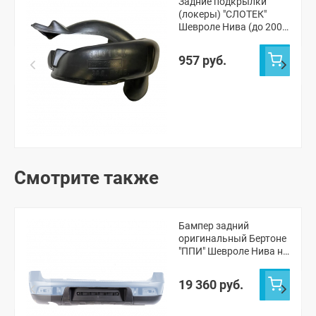
Задние подкрылки
(локеры) "СЛОТЕК"
Шевроле Нива (до 2009
г.в.)
957 руб.
Смотрите также
Бампер задний
оригинальный Бертоне
"ППИ" Шевроле Нива н/
о (Снежная королева
690)
19 360 руб.