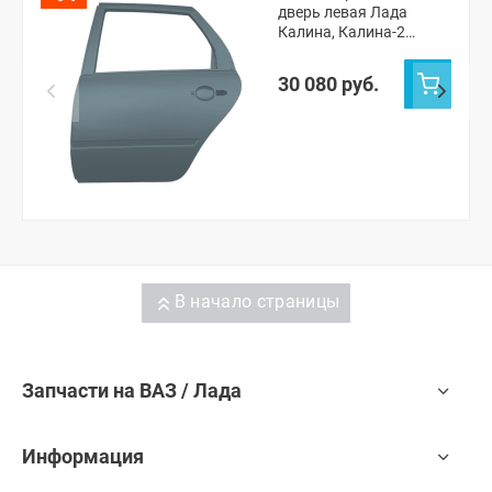
дверь левая Лада
Калина, Калина-2
хэтчбек, Гранта седан,
Гранта ФЛ седан (Серое
30 080 руб.
олово 607)
В начало страницы
Запчасти на ВАЗ / Лада
Информация