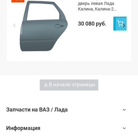
дверь левая Лада
Калина, Калина-2
хэтчбек, Гранта седан,
Гранта ФЛ седан (Серое
30 080 руб.
олово 607)
В начало страницы
Запчасти на ВАЗ / Лада
Информация