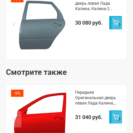
дверь левая Лада
Калина, Калина-2
хэтчбек, Гранта седан,
Гранта ФЛ седан (Серое
30 080 руб.
олово 607)
Смотрите также
Передняя
-9%
Оригинальная дверь
левая Лада Калина,
Калина-2, Гранта,
Гранта ФЛ (Сердолик
31 040 руб.
195)