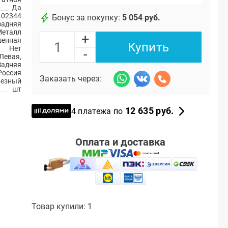
Да
102344
Бонус за покупку:
5 054 руб.
задняя
Металл
+
шенная
Купить
Нет
-
Левая,
Задняя
Россия
Заказать через:
резный
шт
12 635 руб.
4 платежа по
Оплата и доставка
Товар купили: 1