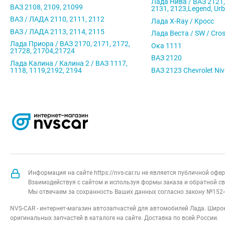
Лада Нива / ВАЗ 2121,
ВАЗ 2108, 2109, 21099
2131, 2123,Legend, Ur
ВАЗ / ЛАДА 2110, 2111, 2112
Лада X-Ray / Кросс
ВАЗ / ЛАДА 2113, 2114, 2115
Лада Веста / SW / Cro
Лада Приора / ВАЗ 2170, 2171, 2172,
Ока 1111
21728, 21704,21724
ВАЗ 2120
Лада Калина / Калина 2 / ВАЗ 1117,
1118, 1119,2192, 2194
ВАЗ 2123 Chevrolet Ni
Информация на сайте https://nvs-car.ru не является публичной оф
Взаимодействуя с сайтом и используя формы заказа и обратной св
Мы отвечаем за сохранность Ваших данных согласно закону №152-
NVS-CAR - интернет-магазин автозапчастей для автомобилей Лада. Широк
оригинальных запчастей в каталоге на сайте. Доставка по всей России.