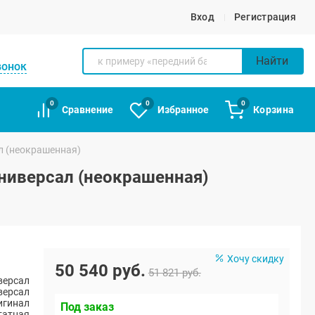
Вход
Регистрация
Найти
вонок
0
0
0
Сравнение
Избранное
Корзина
л (неокрашенная)
универсал (неокрашенная)
Хочу скидку
50 540 руб.
51 821 руб.
версал
версал
игинал
Под заказ
атная