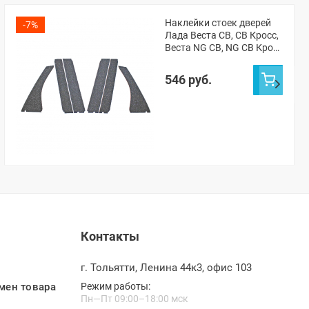
Наклейки стоек дверей
-7%
Лада Веста СВ, СВ Кросс,
Веста NG СВ, NG СВ Кросс
(pg3704)
546 руб.
Контакты
г. Тольятти, Ленина 44к3, офис 103
мен товара
Режим работы:
Пн—Пт 09:00–18:00 мск