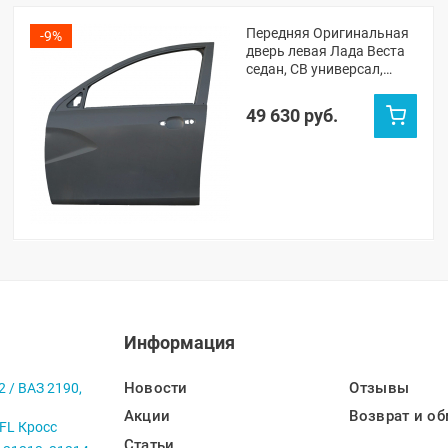
Передняя Оригинальная
-9%
дверь левая Лада Веста
седан, СВ универсал,
Веста NG седан, NG СВ
универсал
49 630 руб.
(неокрашенная)
Информация
Новости
Отзывы
2 / ВАЗ 2190,
Акции
Возврат и об
 FL Кросс
Статьи