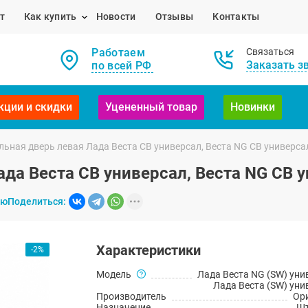
т
Как купить
Новости
Отзывы
Контакты
Работаем
Связаться
Заказать з
по всей РФ
кции и скидки
Уцененный товар
Новинки
ьная дверь левая Лада Веста СВ универсал, Веста NG СВ универса
ада Веста СВ универсал, Веста NG СВ 
ию
Поделиться:
Характеристики
-2%
Модель
Лада Веста NG (SW) уни
Лада Веста (SW) уни
Производитель
Ор
Назначение
Шт