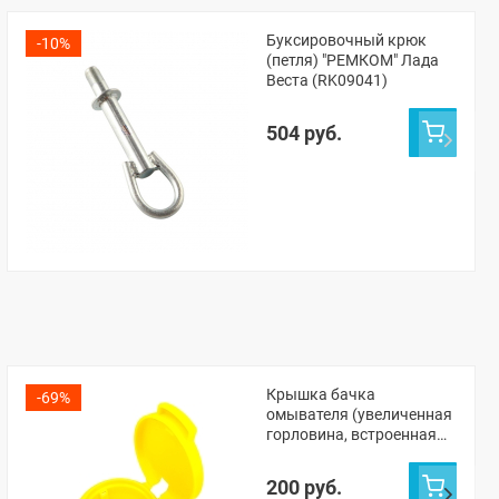
Буксировочный крюк
-10%
(петля) "РЕМКОМ" Лада
Веста (RK09041)
504 руб.
Крышка бачка
-69%
омывателя (увеличенная
горловина, встроенная
сетка) Лада Веста, Икс-
рей
200 руб.