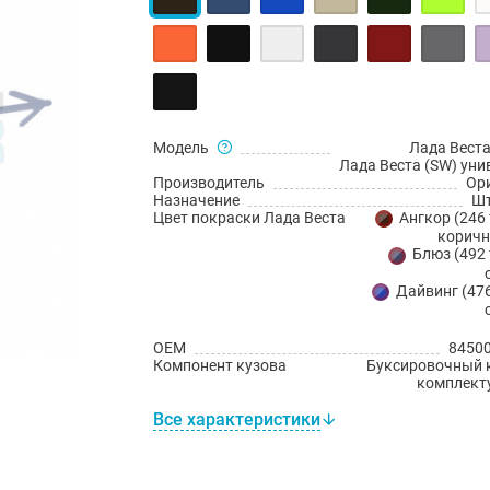
Модель
Лада Веста
Лада Веста (SW) уни
Производитель
Ор
Назначение
Шт
Цвет покраски Лада Веста
Ангкор (246
коричн
Блюз (492 
Дайвинг (476
OEM
8450
Компонент кузова
Буксировочный 
комплект
Все характеристики