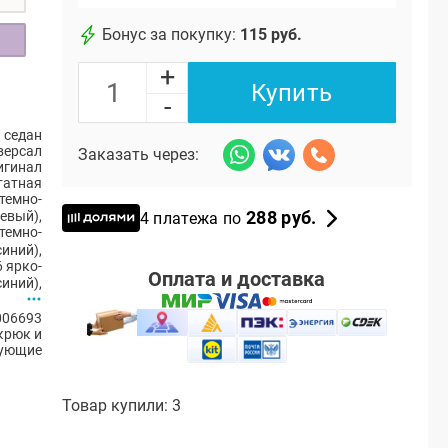
Бонус за покупку:
115 руб.
+
Купить
-
 седан
версал
Заказать через:
игинал
атная
 темно-
288 руб.
евый)
,
4 платежа по
темно-
синий)
,
 ярко-
Оплата и доставка
синий)
,
006693
крюк и
ующие
Товар купили: 3