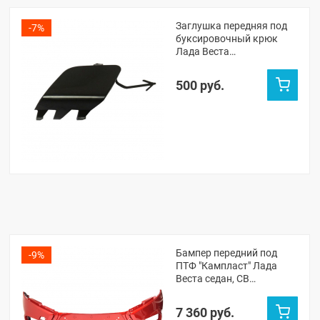
Заглушка передняя под
-7%
буксировочный крюк
Лада Веста
(неокрашенная)
500 руб.
Бампер передний под
-9%
ПТФ "Кампласт" Лада
Веста седан, СВ
универсал (Сердолик
195)
7 360 руб.