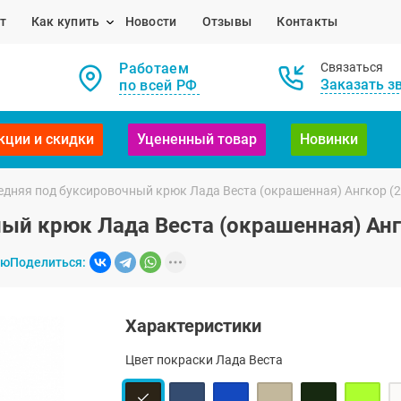
т
Как купить
Новости
Отзывы
Контакты
Работаем
Связаться
Заказать з
по всей РФ
кции и скидки
Уцененный товар
Новинки
едняя под буксировочный крюк Лада Веста (окрашенная) Ангкор (
ый крюк Лада Веста (окрашенная) Анг
ию
Поделиться:
Характеристики
Цвет покраски Лада Веста