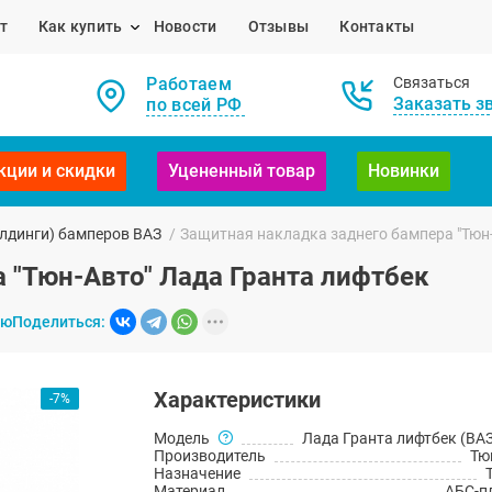
т
Как купить
Новости
Отзывы
Контакты
Работаем
Связаться
Заказать з
по всей РФ
кции и скидки
Уцененный товар
Новинки
лдинги) бамперов ВАЗ
/
Защитная накладка заднего бампера "Тюн-
 "Тюн-Авто" Лада Гранта лифтбек
ию
Поделиться:
Характеристики
-7%
Модель
Лада Гранта лифтбек (ВАЗ
Производитель
Тю
Назначение
Материал
АБС-п