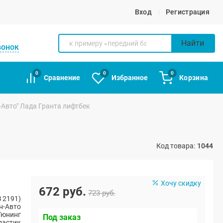
Вход
Регистрация
Найти
вонок
0
0
0
Сравнение
Избранное
Корзина
Авто" Лада Гранта лифтбек
Код товара:
1044
Хочу скидку
672 руб.
723 руб.
 2191)
н-Авто
Тюнинг
Под заказ
ластик