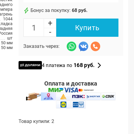
аднего
ампера
Бонус за покупку:
68 руб.
агрень
1044
+
кладка
Купить
Задняя
-
Россия
шт
50 мм
Заказать через:
150 мм
168 руб.
4 платежа по
Оплата и доставка
Товар купили: 2