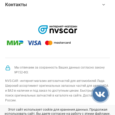
Контакты
Мы отвечаем за сохранность Ваших данных согласно закону
№152-ФЗ:
NVS-CAR - интернет-магазин автозапчастей для автомобилей Лада.
Широкий ассортимент оригинальных запасных частей для авто LADA
и ВАЗ в наличии и под заказ по доступным ценам. Быстрый подбор и
поиск оригинальных запчастей в каталоге на сайте. Доставка по всей
России.
NVS-CAR
© 2014 –
2026
Все права защищены
карта сайта
;
Этот сайт использует cookie для хранения данных. Продолжая
использовать сайт, Вы даете согласие на работу с этими файлами.
Договор оферта
;
Политика конфиденциальности