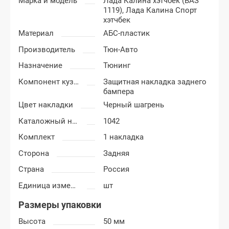
Марка и модель
Лада Калина хэтчбек (ВАЗ
1119),
Лада Калина Спорт
хэтчбек
Материал
АБС-пластик
Производитель
Тюн-Авто
Назначение
Тюнинг
Компонент кузова
Защитная накладка заднего
бампера
Цвет накладки
Черный шагрень
Каталожный номер
1042
Комплект
1 накладка
Сторона
Задняя
Страна
Россия
Единица измерения
шт
Размеры упаковки
Высота
50 мм