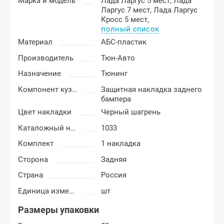
Марка и модель
Лада Ларгус 5 мест,
Лада
Ларгус 7 мест,
Лада Ларгус
Кросс 5 мест,
полный список
Материал
АБС-пластик
Производитель
Тюн-Авто
Назначение
Тюнинг
Компонент кузова
Защитная накладка заднего
бампера
Цвет накладки
Черный шагрень
Каталожный номер
1033
Комплект
1 накладка
Сторона
Задняя
Страна
Россия
Единица измерения
шт
Размеры упаковки