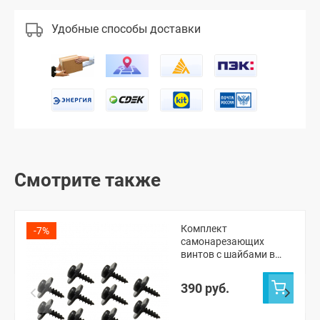
Удобные способы доставки
Смотрите также
Комплект
-7%
самонарезающих
винтов с шайбами в
сборе 4,2х16 Лада Икс-
рэй, Веста, Веста NG,
390 руб.
Гранта ФЛ, Ларгус,
Рено