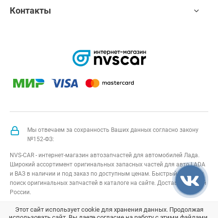
Контакты
Мы отвечаем за сохранность Ваших данных согласно закону
№152-ФЗ:
NVS-CAR - интернет-магазин автозапчастей для автомобилей Лада.
Широкий ассортимент оригинальных запасных частей для авто LADA
и ВАЗ в наличии и под заказ по доступным ценам. Быстрый подбор и
поиск оригинальных запчастей в каталоге на сайте. Доставка по всей
России.
NVS-CAR
© 2014 –
2026
Все права защищены
карта сайта
;
Этот сайт использует cookie для хранения данных. Продолжая
использовать сайт, Вы даете согласие на работу с этими файлами.