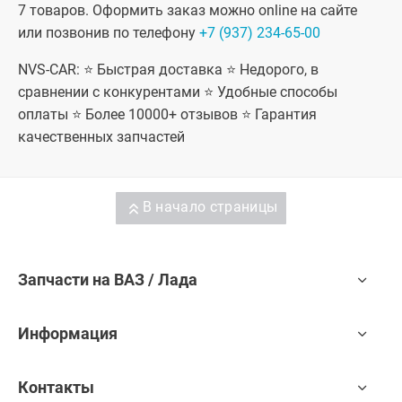
лифтбек
7 товаров. Оформить заказ можно online на сайте
(ВАЗ 2191),
или позвонив по телефону
+7 (937) 234-65-00
Лада Гранта
ФЛ седан,
Лада Гранта
NVS-CAR: ⭐ Быстрая доставка ⭐ Недорого, в
ФЛ хэтчбек,
сравнении с конкурентами ⭐ Удобные способы
Лада Гранта
ФЛ
оплаты ⭐ Более 10000+ отзывов ⭐ Гарантия
универсал,
качественных запчастей
Лада Гранта
ФЛ лифтбек,
Лада Гранта
ФЛ Кросс
универсал,
В начало страницы
Datsun On-
Do, Datsun
Mi-Do
Запчасти на ВАЗ / Лада
Информация
Контакты