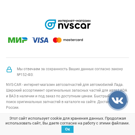
Мы отвечаем за сохранность Ваших данных согласно закону
№152-ФЗ:
NVS-CAR - интернет-магазин автозапчастей для автомобилей Лада.
Широкий ассортимент оригинальных запасных частей для авто LADA
и ВАЗ в наличии и под заказ по доступным ценам. Быстрый подбор и
поиск оригинальных запчастей в каталоге на сайте. Доставка по всей
России.
NVS-CAR
© 2014 –
2026
Все права защищены
карта сайта
;
Этот сайт использует cookie для хранения данных. Продолжая
использовать сайт, Вы даете согласие на работу с этими файлами.
Договор оферта
;
Политика конфиденциальности
Ок