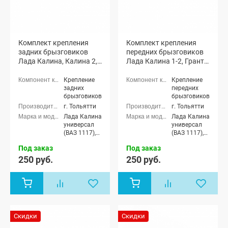
Комплект крепления
Комплект крепления
задних брызговиков
передних брызговиков
Лада Калина, Калина 2,
Лада Калина 1-2, Гранта,
Гранта, Гранта ФЛ,
Гранта ФЛ, Датсун
Датсун
Крепление
Крепление
задних
передних
брызговиков
брызговиков
г. Тольятти
г. Тольятти
Лада Калина
Лада Калина
универсал
универсал
(ВАЗ 1117),
(ВАЗ 1117),
Лада Калина
Лада Калина
Под заказ
Под заказ
седан (ВАЗ
седан (ВАЗ
1118), Лада
1118), Лада
250 руб.
250 руб.
Калина
Калина
хэтчбек (ВАЗ
хэтчбек (ВАЗ
1119), Лада
1119), Лада
Калина
Калина
Спорт
Спорт
хэтчбек,
хэтчбек,
Лада
Лада
Скидки
Скидки
Калина-2
Калина-2