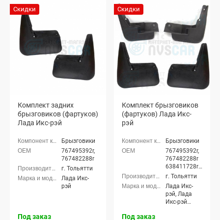
NG SportLine
Скидки
Скидки
(Спортлайн)
седан, Лада
Веста седан,
Лада Веста
Кросс седан,
Лада Веста
(SW)
универсал,
Лада Веста
(SW) Кросс
универсал,
Лада Веста
Комплект задних
Комплект брызговиков
Спорт, Лада
брызговиков (фартуков)
(фартуков) Лада Икс-
Икс-рэй,
Лада Икс-рэй
рэй
Лада Икс-
рэй Кросс,
Лада Гранта
Брызговики
Брызговики
ФЛ седан,
767495392r,
767495392r,
Лада Гранта
767482288r
767482288r
ФЛ хэтчбек,
638411728r,
г. Тольятти
Лада Гранта
638401801r
г. Тольятти
ФЛ
Лада Икс-
универсал,
рэй
Лада Икс-
Лада Гранта
рэй, Лада
ФЛ лифтбек,
Икс-рэй
Лада Гранта
Кросс
Под заказ
Под заказ
ФЛ Кросс