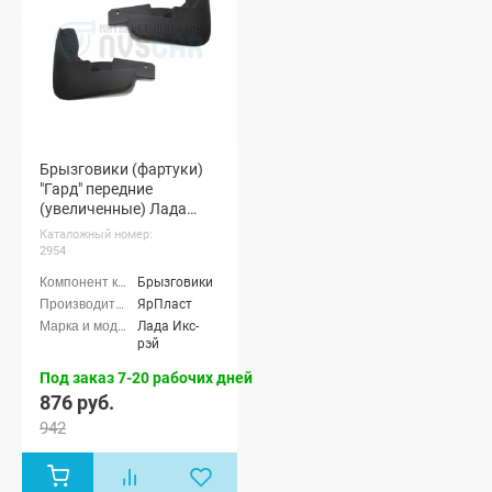
Брызговики (фартуки)
"Гард" передние
(увеличенные) Лада
Икс-рэй (pg2954)
Каталожный номер:
2954
Брызговики
ЯрПласт
Лада Икс-
рэй
Под заказ 7-20 рабочих дней
876 руб.
942