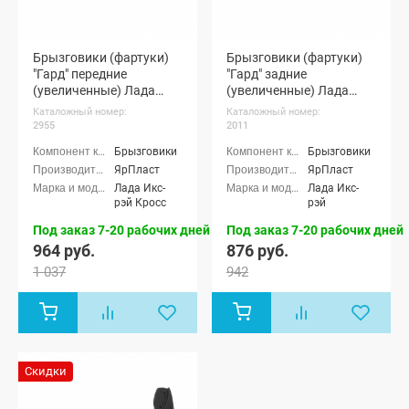
Брызговики (фартуки)
Брызговики (фартуки)
"Гард" передние
"Гард" задние
(увеличенные) Лада
(увеличенные) Лада
Икс-рэй Кросс (pg2955)
Икс-рэй (pg2011)
Каталожный номер:
Каталожный номер:
2955
2011
Брызговики
Брызговики
ЯрПласт
ЯрПласт
Лада Икс-
Лада Икс-
рэй Кросс
рэй
Под заказ 7-20 рабочих дней
Под заказ 7-20 рабочих дней
964 руб.
876 руб.
1 037
942
Скидки