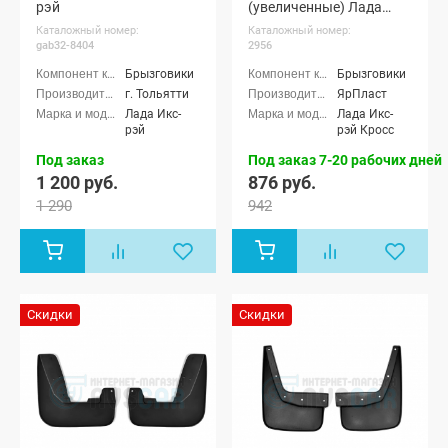
рэй
(увеличенные) Лада
Икс-рэй Кросс (pg2956)
Каталожный номер:
Каталожный номер:
gab32-8404
2956
Брызговики
Брызговики
г. Тольятти
ЯрПласт
Лада Икс-
Лада Икс-
рэй
рэй Кросс
Под заказ
Под заказ 7-20 рабочих дней
1 200 руб.
876 руб.
1 290
942
Скидки
Скидки