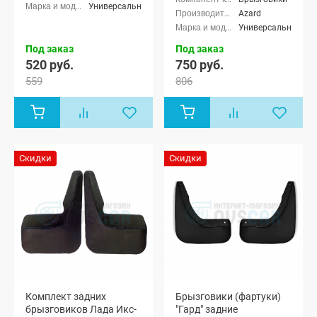
Универсальные
Кросс 7
Azard
мест, Renault
Универсальные
Duster,
Renault
Под заказ
Под заказ
Logan,
520 руб.
750 руб.
Renault
Sandero
559
806
Скидки
Скидки
Комплект задних
Брызговики (фартуки)
брызговиков Лада Икс-
"Гард" задние