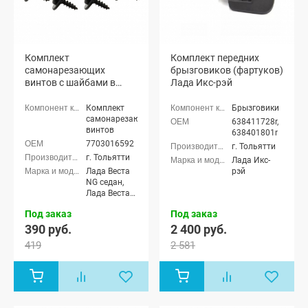
Комплект
Комплект передних
самонарезающих
брызговиков (фартуков)
винтов с шайбами в
Лада Икс-рэй
сборе 4,2х16 Лада Икс-
рэй, Веста, Веста NG,
Комплект
Брызговики
Гранта ФЛ, Ларгус, Рено
самонарезающих
638411728r,
винтов
638401801r
7703016592
г. Тольятти
г. Тольятти
Лада Икс-
Лада Веста
рэй
NG седан,
Лада Веста
NG Кросс
Под заказ
Под заказ
седан, Лада
Веста NG
390 руб.
2 400 руб.
(SW)
419
2 581
универсал,
Лада Веста
NG (SW)
Кросс
универсал,
Лада Веста