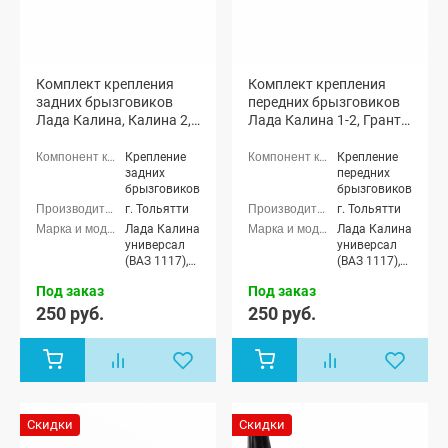
Комплект крепления
Комплект крепления
задних брызговиков
передних брызговиков
Лада Калина, Калина 2,
Лада Калина 1-2, Гранта,
Гранта, Гранта ФЛ,
Гранта ФЛ, Датсун
Датсун
Крепление
Крепление
задних
передних
брызговиков
брызговиков
г. Тольятти
г. Тольятти
Лада Калина
Лада Калина
универсал
универсал
(ВАЗ 1117),
(ВАЗ 1117),
Лада Калина
Лада Калина
Под заказ
Под заказ
седан (ВАЗ
седан (ВАЗ
1118), Лада
1118), Лада
250 руб.
250 руб.
Калина
Калина
хэтчбек (ВАЗ
хэтчбек (ВАЗ
1119), Лада
1119), Лада
Калина
Калина
Спорт
Спорт
хэтчбек,
хэтчбек,
Лада
Лада
Скидки
Скидки
Калина-2
Калина-2