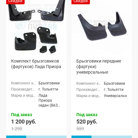
Скидки
Скидки
21704), Лада
Приора-2
Приора-2
седан (ВАЗ
хэтчбек (ВАЗ
21704), Лада
21724)
Приора-2
хэтчбек (ВАЗ
21724)
Комплект брызговиков
Брызговики передние
(фартуков) Лада Приора
(фартуки)
универсальные
Брызговики
Брызговики
г. Тольятти
г. Тольятти
Лада
Универсальные
Приора
седан (ВАЗ
2170), Лада
Под заказ
Под заказ
Приора
универсал
1 200 руб.
520 руб.
(ВАЗ 2171),
1 290
559
Лада
Приора