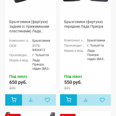
Брызговики (фартуки)
Брызговики (фартуки)
задние (с прижимными
передние Лада Приора
пластинами) Лада
Приора
Брызговики
Брызговики
г. Тольятти
2172-
8404413
Лада
Приора
г. Тольятти
седан (ВАЗ
Лада
2170), Лада
Приора
Приора
седан (ВАЗ
универсал
2170), Лада
(ВАЗ 2171),
Под заказ
Под заказ
Приора
Лада
универсал
650 руб.
550 руб.
Приора
(ВАЗ 2171),
699
591
хэтчбек (ВАЗ
Лада
2172), Лада
Приора
Приора купэ
хэтчбек (ВАЗ
(ВАЗ 21728),
2172), Лада
Лада
Приора купэ
Приора-2
(ВАЗ 21728),
седан (ВАЗ
Лада