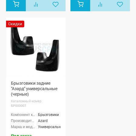
хэтчбек (ВАЗ
2172), Лада
Приора купэ
(ВАЗ 21728),
Лада
Скидки
Приора-2
седан (ВАЗ
21704), Лада
Приора-2
хэтчбек (ВАЗ
21724)
Брызговики задние
"Азард" универсальные
(черные)
Каталожный номер:
БР000007
Брызговики
Azard
Универсальные
Под заказ