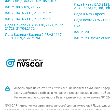
ЖИГУЛИ / ВАЗ 2104, 2105, 2107
Лада Нива / ВАЗ 2121,
ВАЗ 2108, 2109, 21099
2131, 2123,Legend, Ur
ВАЗ / ЛАДА 2110, 2111, 2112
Лада X-Ray / Кросс
ВАЗ / ЛАДА 2113, 2114, 2115
Лада Веста / SW / Cro
Лада Приора / ВАЗ 2170, 2171, 2172,
Ока 1111
21728, 21704,21724
ВАЗ 2120
Лада Калина / Калина 2 / ВАЗ 1117,
1118, 1119,2192, 2194
ВАЗ 2123 Chevrolet Ni
Информация на сайте https://nvs-car.ru не является публичной оф
Взаимодействуя с сайтом и используя формы заказа и обратной св
Мы отвечаем за сохранность Ваших данных согласно закону №152-
NVS-CAR - интернет-магазин автозапчастей для автомобилей Лада. Широк