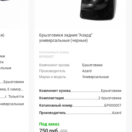
ки)
Брызговики задние "Азард"
универсальные (черные)
Каталожный номер:
ики
БР000007
тти
Брызговики
альные
Azard
Универсальные
Брызговики
2 брызговика, 6 саморезов
Компонент кузова
Брызговики
г. Тольятти
Комплектация
2 брызговика
ниверсальные
Каталожный номер
БР000007
Производитель
Azard
Под заказ
750 руб.
806