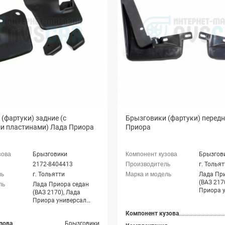
(фартуки) задние (с
Брызговики (фартуки) перед
 пластинами) Лада Приора
Приора
Брызговики
Брызгов
2172-8404413
г. Толья
г. Тольятти
Лада Пр
(ВАЗ 217
Лада Приора седан
Приора 
(ВАЗ 2170), Лада
(ВАЗ 217
Приора универсал
Приора х
(ВАЗ 2171), Лада
Компонент кузова
2172), Л
Приора хэтчбек (ВАЗ
купэ (ВА
зова
Брызговики
2172), Лада Приора