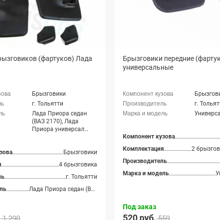
рызговиков (фартуков) Лада
Брызговики передние (фарту
универсальные
Брызговики
Брызгов
г. Тольятти
г. Толья
Лада Приора седан
Универс
(ВАЗ 2170), Лада
Приора универсал
Компонент кузова
(ВАЗ 2171), Лада
Приора хэтчбек (ВАЗ
Комплектация
зова
Брызговики
2172), Лада Приора
купэ (ВАЗ 21728), Лада
Производитель
я
4 брызговика
Приора-2 седан (ВАЗ
Марка и модель
У
21704), Лада Приора-2
ль
г. Тольятти
хэтчбек (ВАЗ 21724)
ль
Лада Приора седан (ВАЗ 2170), Лада Приора универсал (ВАЗ 2171), Лада Приора хэтчбек (ВАЗ 2172), Лада Приора купэ (ВАЗ 21728), Лада Приора-2 седан (ВАЗ 21704), Лада Приора-2 хэтчбек (ВАЗ 21724)
Под заказ
.
520 руб.
1 290
559