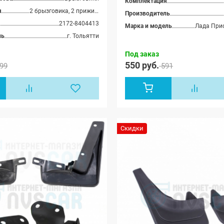
Комплектация
Приора-2
купэ (ВАЗ 21728), Лада
я
2 брызговика, 2 прижимных пластины
21704), 
Производитель
Приора-2 седан (ВАЗ
хэтчбек 
21704), Лада Приора-2
2172-8404413
Марка и модель
хэтчбек (ВАЗ 21724)
ль
г. Тольятти
Под заказ
550 руб.
99
591
Скидки