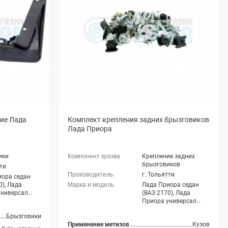
ние Лада
Комплект крепления задних брызговиков
Лада Приора
ики
Крепление задних
брызговиков
тти
г. Тольятти
иора седан
0), Лада
Лада Приора седан
универсал
(ВАЗ 2170), Лада
1), Лада
Приора универсал
этчбек (ВАЗ
(ВАЗ 2171), Лада
Брызговики
ада Приора
Приора хэтчбек (ВАЗ
Применение метизов
Кузов
З 21728), Лада
2172), Лада Приора