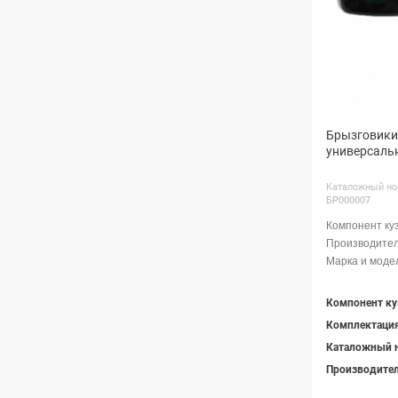
Брызговики 
универсаль
Каталожный но
БР000007
Компонент ку
Комплектаци
Каталожный 
Производите