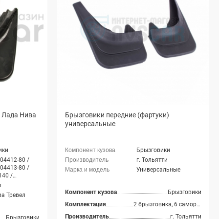
е Лада Нива
Брызговики передние (фартуки)
универсальные
ики
Брызговики
04412-80 /
г. Тольятти
04413-80 /
Универсальные
40 /
139
л
Компонент кузова
Брызговики
а Тревел
Комплектация
2 брызговика, 6 саморезов
Производитель
г. Тольятти
Брызговики