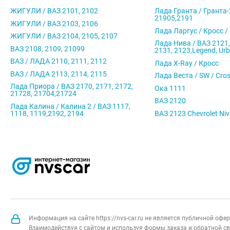
ЖИГУЛИ / ВАЗ 2101, 2102
Лада Гранта / Гранта-
21905,2191
ЖИГУЛИ / ВАЗ 2103, 2106
Лада Ларгус / Кросс /
ЖИГУЛИ / ВАЗ 2104, 2105, 2107
Лада Нива / ВАЗ 2121,
ВАЗ 2108, 2109, 21099
2131, 2123,Legend, Ur
ВАЗ / ЛАДА 2110, 2111, 2112
Лада X-Ray / Кросс
ВАЗ / ЛАДА 2113, 2114, 2115
Лада Веста / SW / Cro
Лада Приора / ВАЗ 2170, 2171, 2172,
Ока 1111
21728, 21704,21724
ВАЗ 2120
Лада Калина / Калина 2 / ВАЗ 1117,
1118, 1119,2192, 2194
ВАЗ 2123 Chevrolet Ni
Информация на сайте https://nvs-car.ru не является публичной оф
Взаимодействуя с сайтом и используя формы заказа и обратной св