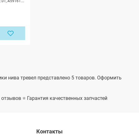
А59161.02.01, А59161.02.02, A59161.02.02, A59161.02.01
вики нива тревел представлено 5 товаров. Оформить
+ отзывов ⭐ Гарантия качественных запчастей
Контакты