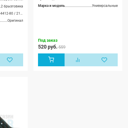
Марка и модель
Универсальные
2 брызговика
21230-8404412-80 / 21230-8404413-80 / 8450085140 / 8450085139
Оригинал
Под заказ
520 руб.
559