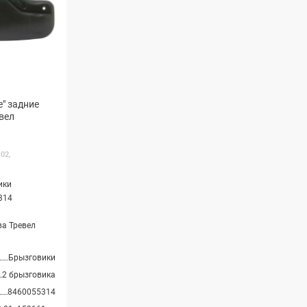
e" задние
вел
02,
ики
314
а Тревел
Брызговики
2 брызговика
8460055314