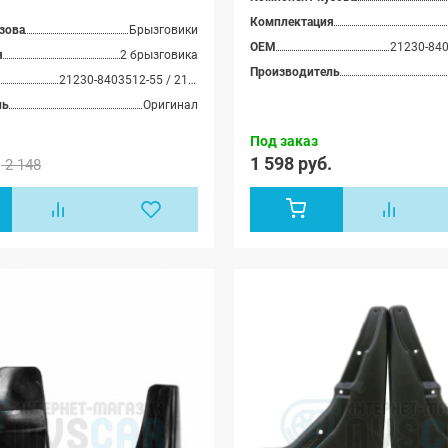
Комплектация
зова
Брызговики
OEM
я
2 брызговика
Производитель
21230-8403512-55 / 21230-8403513-55 / 8450085138 / 8450085135
ль
Оригинал
Под заказ
.
1 598 руб.
2 148