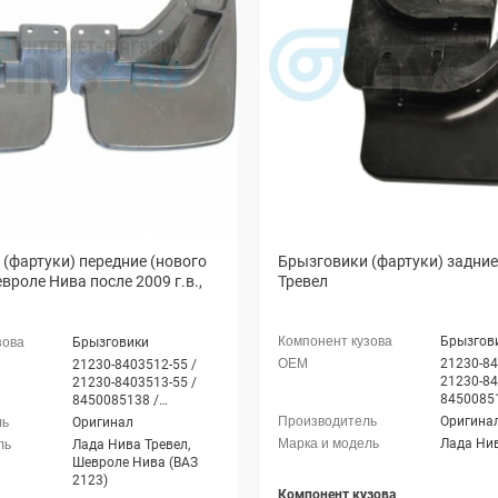
(фартуки) передние (нового
Брызговики (фартуки) задни
вроле Нива после 2009 г.в.,
Тревел
л
Брызгов
Брызговики
21230-84
21230-8403512-55 /
21230-84
21230-8403513-55 /
84500851
8450085138 /
8450085
8450085135
Оригина
Оригинал
Лада Нив
Лада Нива Тревел,
Шевроле Нива (ВАЗ
2123)
Компонент кузова