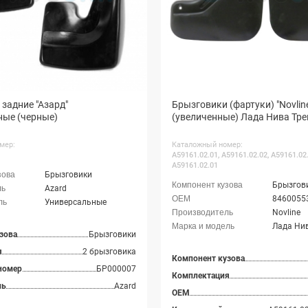
задние "Азард"
Брызговики (фартуки) "Novlin
ные (черные)
(увеличенные) Лада Нива Тре
мер:
Каталожный номер:
А59161.02.01, А59161.02.02, A59161.02.
A59161.02.01
Брызговики
Брызгов
Azard
8460055
Универсальные
Novline
Лада Нив
зова
Брызговики
я
2 брызговика
Компонент кузова
номер
БР000007
Комплектация
ль
Azard
OEM