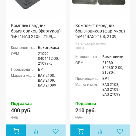
Комплект задних
Комплект передних
брызговиков (фартуков)
брызговиков (фартуков)
"БРТ" ВАЗ 2108, 2109,
"БРТ" ВАЗ 2108, 2109,
21099
21099 (10031)
Каталожный номер:
Брызговики
10031
21099-
Брызговики
8404412-00,
21080-
21099-
8403512-00,
8404413-00
БРТ
21080-
ВАЗ 2108,
8403513-00
БРТ
ВАЗ 2109,
ВАЗ 2108,
ВАЗ 21099
ВАЗ 2109,
ВАЗ 21099
Под заказ
Под заказ
400 руб.
210 руб.
430
226