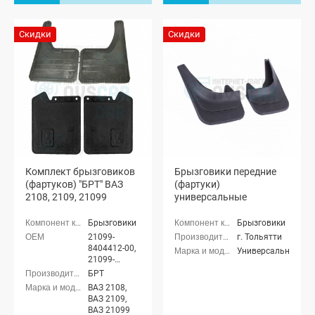
Скидки
Скидки
Комплект брызговиков
Брызговики передние
(фартуков) "БРТ" ВАЗ
(фартуки)
2108, 2109, 21099
универсальные
Брызговики
Брызговики
21099-
г. Тольятти
8404412-00,
Универсальные
21099-
8404413-00
БРТ
21080-
ВАЗ 2108,
8403512-00,
ВАЗ 2109,
21080-
ВАЗ 21099