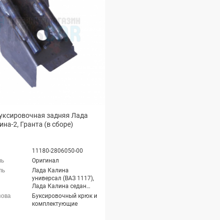
уксировочная задняя Лада
ина-2, Гранта (в сборе)
11180-2806050-00
Оригинал
Лада Калина
универсал (ВАЗ 1117),
Лада Калина седан
(ВАЗ 1118), Лада
Буксировочный крюк и
Калина-2 хэтчбек (ВАЗ
комплектующие
2192), Лада Калина-2
универсал (ВАЗ 2194),