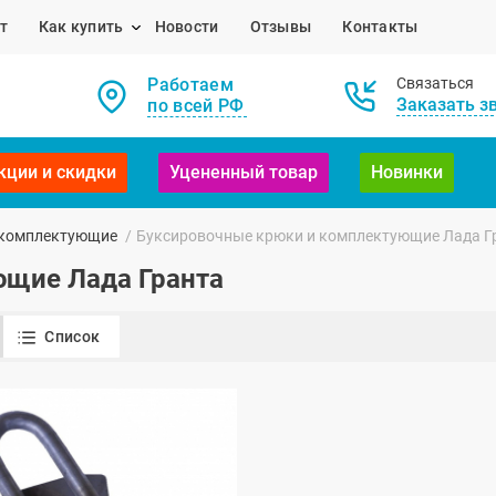
т
Как купить
Новости
Отзывы
Контакты
Работаем
Связаться
Заказать з
по всей РФ
кции и скидки
Уцененный товар
Новинки
 комплектующие
/
Буксировочные крюки и комплектующие Лада Г
ющие Лада Гранта
Список