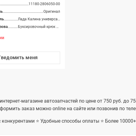
Лада Гранта седан
11180-2806050-00
(ВАЗ 2190), Лада
ль
Оригинал
Гранта лифтбек (ВАЗ
2191)
ль
Лада Калина универсал (ВАЗ 1117), Лада Калина седан (ВАЗ 1118), Лада Калина-2 хэтчбек (ВАЗ 2192), Лада Калина-2 универсал (ВАЗ 2194), Лада Гранта седан (ВАЗ 2190), Лада Гранта лифтбек (ВАЗ 2191)
зова
Буксировочный крюк и комплектующие
ии
Уведомить
меня
тернет-магазине автозапчастей по цене от 750 руб. до 75
формить заказ можно online на сайте или позвонив по тел
 с конкурентами ⭐ Удобные способы оплаты ⭐ Более 10000