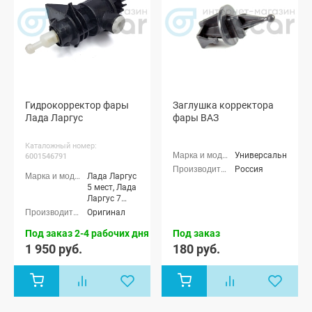
Гидрокорректор фары
Заглушка корректора
Лада Ларгус
фары ВАЗ
Каталожный номер:
Универсальные
6001546791
Россия
Лада Ларгус
5 мест, Лада
Ларгус 7
мест, Лада
Оригинал
Ларгус
Кросс 5
Под заказ 2-4 рабочих дня
Под заказ
мест, Лада
1 950 руб.
180 руб.
Ларгус
Кросс 7 мест