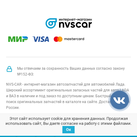
ФЛ Драйв
Актив седан,
Лада Гранта
ФЛ Драйв
Актив
лифтбек,
Лада Ларгус
5 мест, Лада
Ларгус 7
мест, Лада
Ларгус
Кросс 5
мест, Лада
Ларгус
Мы отвечаем за сохранность Ваших данных согласно закону
Кросс 7
№152-ФЗ:
мест, Лада
Ларгус FL 5
NVS-CAR - интернет-магазин автозапчастей для автомобилей Лада.
мест, Лада
Широкий ассортимент оригинальных запасных частей для авто LADA
Ларгус FL 7
мест, Лада
и ВАЗ в наличии и под заказ по доступным ценам. Быстрый подбор и
Ларгус FL
поиск оригинальных запчастей в каталоге на сайте. Доставка по всей
Кросс 5
России.
мест, Лада
Ларгус FL
NVS-CAR
© 2014 –
2026
Все права защищены
карта сайта
;
Этот сайт использует cookie для хранения данных. Продолжая
Кросс 7
использовать сайт, Вы даете согласие на работу с этими файлами.
мест, Datsun
Договор оферта
;
Политика конфиденциальности
Ок
On-Do,
Datsun On-Do