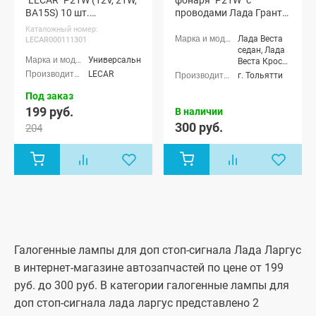
"LECAR" P21W (12V, 21W,
фонаря "P21W" с
BA15S) 10 шт.
проводами Лада Гранта,
(LECAR000111301)
Калина-2, Веста, Икс-
Каталожный номер:
рей, Датсун, Ларгус,
Лада Веста
LECAR000111301
Приора
седан, Лада
Универсальные
Веста Кросс
седан, Лада
LECAR
г. Тольятти
Веста (SW)
Под заказ
универсал,
Лада Веста
199 руб.
В наличии
(SW) Кросс
300 руб.
204
универсал,
Лада Веста
Спорт, Лада
Икс-рэй,
Лада Икс-
рэй Кросс,
Лада
Калина-2
хэтчбек (ВАЗ
2192), Лада
Калина-2
Галогенные лампы для доп стоп-сигнала Лада Ларгус
Спорт
хэтчбек,
в интернет-магазине автозапчастей по цене от 199
Лада
руб. до 300 руб. В категории галогенные лампы для
Калина-2
универсал
доп стоп-сигнала лада ларгус представлено 2
(ВАЗ 2194),