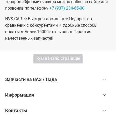
товаров. Оформить заказ можно online на сайте или
Лада
Калина-2
позвонив по телефону
+7 (937) 234-65-00
Кросс
универсал,
NVS-CAR: ⭐ Быстрая доставка ⭐ Недорого, в
Лада Гранта
седан (ВАЗ
сравнении с конкурентами ⭐ Удобные способы
2190), Лада
Гранта
оплаты ⭐ Более 10000+ отзывов ⭐ Гарантия
Спорт седан
качественных запчастей
(ВАЗ 21905),
Лада Гранта
лифтбек
(ВАЗ 2191),
Лада Гранта
В начало страницы
ФЛ седан,
Лада Гранта
ФЛ хэтчбек,
Лада Гранта
ФЛ
Запчасти на ВАЗ / Лада
универсал,
Лада Гранта
ФЛ лифтбек,
Лада Гранта
Информация
ФЛ Кросс
универсал,
Лада Гранта
Контакты
ФЛ Спорт,
Лада Гранта