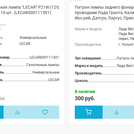
ая лампа "LECAR" P21W (12V,
Патрон лампы заднего фонаря
 10 шт. (LECAR000111301)
проводами Лада Гранта, Калин
Икс-рей, Датсун, Ларгус, При
мер:
Лада Вес
1
Лада Вес
Универсальные
седан, Л
универса
LECAR
г. Толья
(SW) Кро
Лада Вес
номер
LECAR000111301
Лада Икс
Тип освещения
Икс-рэй 
я
Галогенные лампы
Марка и модель
Калина-2
2192), Л
ль
Универсальные
Производитель
Спорт хэ
ль
LECAR
Цоколь
Калина-2
(ВАЗ 219
Калина-2
В наличии
универса
300 руб.
04
Гранта с
2190), Л
Спорт се
21905), 
лифтбек 
Лада Гра
Лада Гр