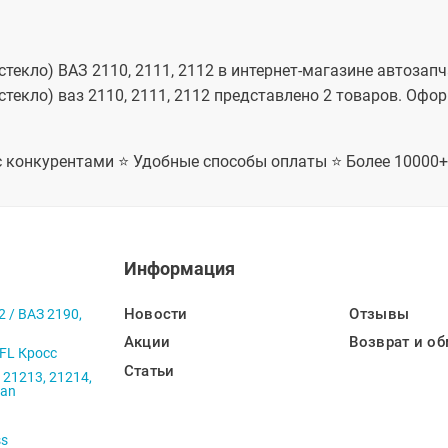
хэтчбек,
ФЛ униве
Гранта Ф
Лада Гра
универса
кло) ВАЗ 2110, 2111, 2112 в интернет-магазине автозапчас
Гранта Ф
екло) ваз 2110, 2111, 2112 представлено 2 товаров. Офор
Гранта 
Актив се
Гранта 
Актив ли
 с конкурентами ⭐ Удобные способы оплаты ⭐ Более 10000
Ларгус 5
Ларгус 7
Ларгус К
Лада Лар
мест, Ла
мест, Ла
мест, Ла
Информация
Кросс 5 
Ларгус F
мест, Dat
Новости
Отзывы
2 / ВАЗ 2190,
Datsun O
Рестайли
Акции
Возврат и об
 FL Кросс
Do
Статьи
 21213, 21214,
ban
ss