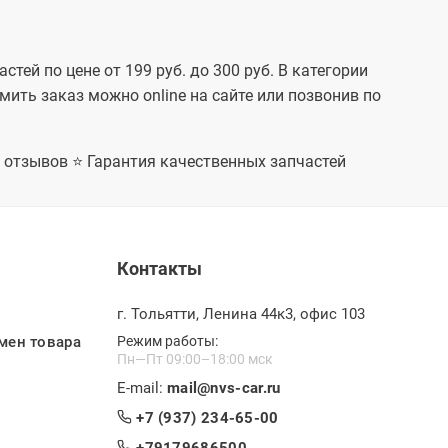
 Лада Гранта
рсал, Лада
Л лифтбек,
нта ФЛ Кросс
л, Лада
тей по цене от 199 руб. до 300 руб. В категории
Л Спорт, Лада
мить заказ можно online на сайте или позвонив по
ФЛ Драйв
дан, Лада
ФЛ Драйв
фтбек, Лада
+ отзывов ⭐ Гарантия качественных запчастей
 мест, Лада
 мест, Лада
росс 5 мест,
гус Кросс 7
да Ларгус FL 5
да Ларгус FL 7
да Ларгус FL
Контакты
мест, Лада
L Кросс 7
sun On-Do,
г. Тольятти, Ленина 44к3, офис 103
n-Do
нг, Datsun Mi-
мен товара
Режим работы:
Пн—Пт 09:00–18:00 мск
E-mail:
mail@nvs-car.ru
+7 (937) 234-65-00
+79179686500