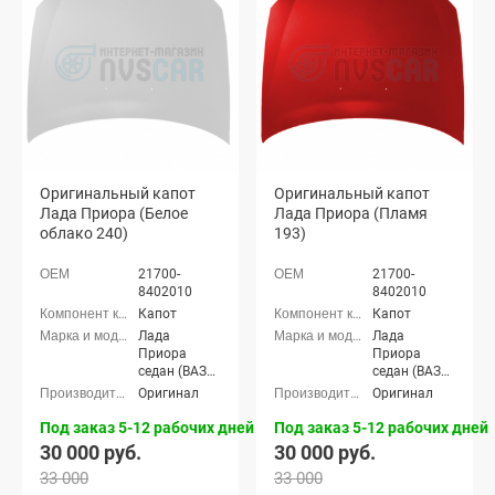
Приора-2
Приора-2
хэтчбек (ВАЗ
хэтчбек (ВАЗ
21724)
21724)
Оригинальный капот
Оригинальный капот
Лада Приора (Белое
Лада Приора (Пламя
облако 240)
193)
21700-
21700-
8402010
8402010
Капот
Капот
Лада
Лада
Приора
Приора
седан (ВАЗ
седан (ВАЗ
2170), Лада
2170), Лада
Оригинал
Оригинал
Приора
Приора
универсал
универсал
Под заказ 5-12 рабочих дней
Под заказ 5-12 рабочих дней
(ВАЗ 2171),
(ВАЗ 2171),
30 000 руб.
30 000 руб.
Лада
Лада
33 000
33 000
Приора
Приора