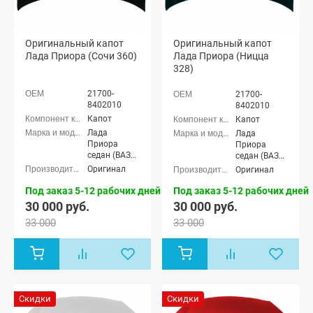
Оригинальный капот
Оригинальный капот
Лада Приора (Сочи 360)
Лада Приора (Ницца
328)
21700-
21700-
8402010
8402010
Капот
Капот
Лада
Лада
Приора
Приора
седан (ВАЗ
седан (ВАЗ
2170), Лада
2170), Лада
Оригинал
Оригинал
Приора
Приора
универсал
универсал
Под заказ 5-12 рабочих дней
Под заказ 5-12 рабочих дней
(ВАЗ 2171),
(ВАЗ 2171),
30 000 руб.
30 000 руб.
Лада
Лада
33 000
33 000
Приора
Приора
хэтчбек (ВАЗ
хэтчбек (ВАЗ
2172), Лада
2172), Лада
Приора купэ
Приора купэ
(ВАЗ 21728),
(ВАЗ 21728),
Лада
Лада
Приора-2
Приора-2
Скидки
Скидки
седан (ВАЗ
седан (ВАЗ
21704), Лада
21704), Лада