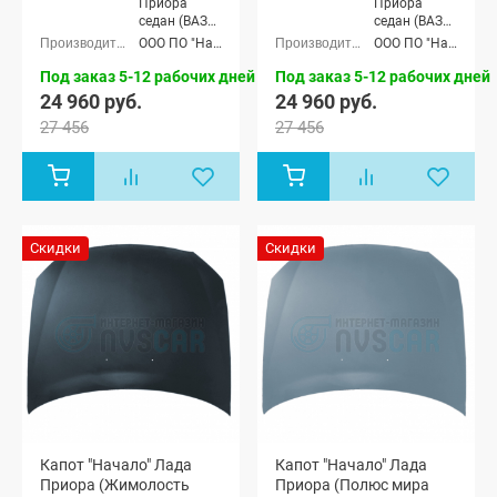
Приора
Приора
седан (ВАЗ
седан (ВАЗ
2170), Лада
2170), Лада
ООО ПО "Начало"
ООО ПО "Начало"
Приора
Приора
универсал
универсал
Под заказ 5-12 рабочих дней
Под заказ 5-12 рабочих дней
(ВАЗ 2171),
(ВАЗ 2171),
24 960 руб.
24 960 руб.
Лада
Лада
27 456
27 456
Приора
Приора
хэтчбек (ВАЗ
хэтчбек (ВАЗ
2172), Лада
2172), Лада
Приора купэ
Приора купэ
(ВАЗ 21728),
(ВАЗ 21728),
Лада
Лада
Приора-2
Приора-2
Скидки
Скидки
седан (ВАЗ
седан (ВАЗ
21704), Лада
21704), Лада
Приора-2
Приора-2
хэтчбек (ВАЗ
хэтчбек (ВАЗ
21724)
21724)
Капот "Начало" Лада
Капот "Начало" Лада
Приора (Жимолость
Приора (Полюс мира