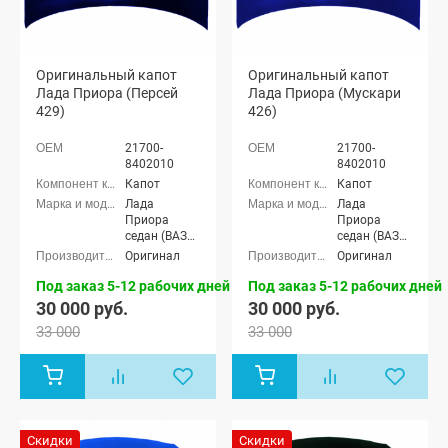
Оригинальный капот
Оригинальный капот
Лада Приора (Персей
Лада Приора (Мускари
429)
426)
21700-
21700-
8402010
8402010
Капот
Капот
Лада
Лада
Приора
Приора
седан (ВАЗ
седан (ВАЗ
2170), Лада
2170), Лада
Оригинал
Оригинал
Приора
Приора
универсал
универсал
Под заказ 5-12 рабочих дней
Под заказ 5-12 рабочих дней
(ВАЗ 2171),
(ВАЗ 2171),
30 000 руб.
30 000 руб.
Лада
Лада
33 000
33 000
Приора
Приора
хэтчбек (ВАЗ
хэтчбек (ВАЗ
2172), Лада
2172), Лада
Приора купэ
Приора купэ
(ВАЗ 21728),
(ВАЗ 21728),
Лада
Лада
Приора-2
Приора-2
Скидки
Скидки
седан (ВАЗ
седан (ВАЗ