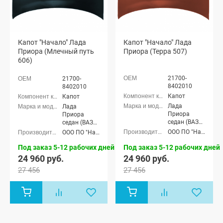
Капот "Начало" Лада
Капот "Начало" Лада
Приора (Млечный путь
Приора (Терра 507)
606)
21700-
21700-
8402010
8402010
Капот
Капот
Лада
Лада
Приора
Приора
седан (ВАЗ
седан (ВАЗ
2170), Лада
2170), Лада
ООО ПО "Начало"
ООО ПО "Начало"
Приора
Приора
универсал
универсал
Под заказ 5-12 рабочих дней
Под заказ 5-12 рабочих дней
(ВАЗ 2171),
(ВАЗ 2171),
24 960 руб.
24 960 руб.
Лада
Лада
27 456
27 456
Приора
Приора
хэтчбек (ВАЗ
хэтчбек (ВАЗ
2172), Лада
2172), Лада
Приора купэ
Приора купэ
(ВАЗ 21728),
(ВАЗ 21728),
Лада
Лада
Приора-2
Приора-2