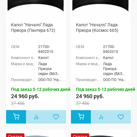
Капот "Начало" Лада
Капот "Начало" Лада
Приора (Пантера 672)
Приора (Космос 665)
21700-
21700-
8402010
8402010
Капот
Капот
Лада
Лада
Приора
Приора
седан (ВАЗ
седан (ВАЗ
2170), Лада
2170), Лада
ООО ПО "Начало"
ООО ПО "Начало"
Приора
Приора
универсал
универсал
Под заказ 5-12 рабочих дней
Под заказ 5-12 рабочих дней
(ВАЗ 2171),
(ВАЗ 2171),
24 960 руб.
24 960 руб.
Лада
Лада
27 456
27 456
Приора
Приора
хэтчбек (ВАЗ
хэтчбек (ВАЗ
2172), Лада
2172), Лада
Приора купэ
Приора купэ
(ВАЗ 21728),
(ВАЗ 21728),
Лада
Лада
Приора-2
Приора-2
Скидки
Скидки