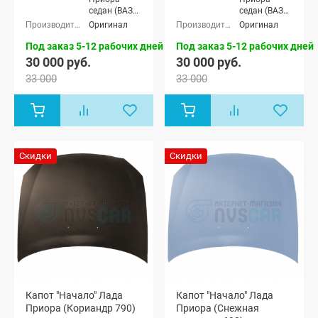
седан (ВАЗ
седан (ВАЗ
2170), Лада
2170), Лада
Оригинал
Оригинал
Приора
Приора
универсал
универсал
Под заказ 5-12 рабочих дней
Под заказ 5-12 рабочих дней
(ВАЗ 2171),
(ВАЗ 2171),
30 000 руб.
30 000 руб.
Лада
Лада
33 000
33 000
Приора
Приора
хэтчбек (ВАЗ
хэтчбек (ВАЗ
2172), Лада
2172), Лада
Приора купэ
Приора купэ
(ВАЗ 21728),
(ВАЗ 21728),
Лада
Лада
Приора-2
Приора-2
Скидки
Скидки
седан (ВАЗ
седан (ВАЗ
21704), Лада
21704), Лада
Приора-2
Приора-2
хэтчбек (ВАЗ
хэтчбек (ВАЗ
21724)
21724)
Капот "Начало" Лада
Капот "Начало" Лада
Приора (Кориандр 790)
Приора (Снежная