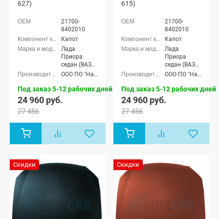
627)
615)
21700-
21700-
8402010
8402010
Капот
Капот
Лада
Лада
Приора
Приора
седан (ВАЗ
седан (ВАЗ
2170), Лада
2170), Лада
ООО ПО "Начало"
ООО ПО "Начало"
Приора
Приора
универсал
универсал
Под заказ 5-12 рабочих дней
Под заказ 5-12 рабочих дней
(ВАЗ 2171),
(ВАЗ 2171),
24 960 руб.
24 960 руб.
Лада
Лада
27 456
27 456
Приора
Приора
хэтчбек (ВАЗ
хэтчбек (ВАЗ
2172), Лада
2172), Лада
Приора купэ
Приора купэ
(ВАЗ 21728),
(ВАЗ 21728),
Лада
Лада
Приора-2
Приора-2
Скидки
Скидки
седан (ВАЗ
седан (ВАЗ
21704), Лада
21704), Лада
Приора-2
Приора-2
хэтчбек (ВАЗ
хэтчбек (ВАЗ
21724)
21724)