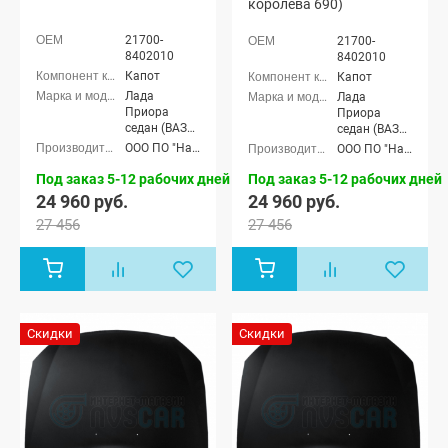
королева 690)
21700-
21700-
8402010
8402010
Капот
Капот
Лада
Лада
Приора
Приора
седан (ВАЗ
седан (ВАЗ
2170), Лада
2170), Лада
ООО ПО "Начало"
ООО ПО "Начало"
Приора
Приора
универсал
универсал
Под заказ 5-12 рабочих дней
Под заказ 5-12 рабочих дней
(ВАЗ 2171),
(ВАЗ 2171),
24 960 руб.
24 960 руб.
Лада
Лада
27 456
27 456
Приора
Приора
хэтчбек (ВАЗ
хэтчбек (ВАЗ
2172), Лада
2172), Лада
Приора купэ
Приора купэ
(ВАЗ 21728),
(ВАЗ 21728),
Лада
Лада
Приора-2
Приора-2
Скидки
Скидки
седан (ВАЗ
седан (ВАЗ
21704), Лада
21704), Лада
Приора-2
Приора-2
хэтчбек (ВАЗ
хэтчбек (ВАЗ
21724)
21724)