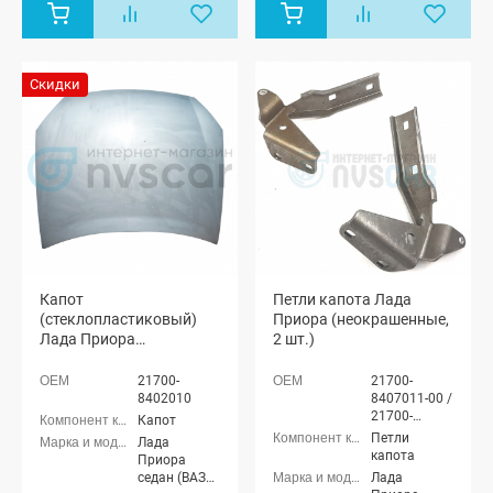
Приора купэ
Приора купэ
(ВАЗ 21728),
(ВАЗ 21728),
Лада
Лада
Приора-2
Приора-2
Скидки
седан (ВАЗ
седан (ВАЗ
21704), Лада
21704), Лада
Приора-2
Приора-2
хэтчбек (ВАЗ
хэтчбек (ВАЗ
21724)
21724)
Капот
Петли капота Лада
(стеклопластиковый)
Приора (неокрашенные,
Лада Приора
2 шт.)
(неокрашенный)
21700-
21700-
8402010
8407011-00 /
21700-
Капот
8407010-00
Петли
Лада
капота
Приора
седан (ВАЗ
Лада