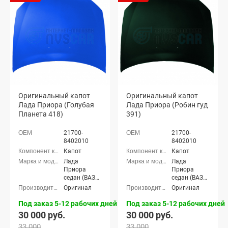
21704), Лада
21704), Лада
Приора-2
Приора-2
хэтчбек (ВАЗ
хэтчбек (ВАЗ
21724)
21724)
Оригинальный капот
Оригинальный капот
Лада Приора (Голубая
Лада Приора (Робин гуд
Планета 418)
391)
21700-
21700-
8402010
8402010
Капот
Капот
Лада
Лада
Приора
Приора
седан (ВАЗ
седан (ВАЗ
2170), Лада
2170), Лада
Оригинал
Оригинал
Приора
Приора
универсал
универсал
Под заказ 5-12 рабочих дней
Под заказ 5-12 рабочих дней
(ВАЗ 2171),
(ВАЗ 2171),
30 000 руб.
30 000 руб.
Лада
Лада
33 000
33 000
Приора
Приора