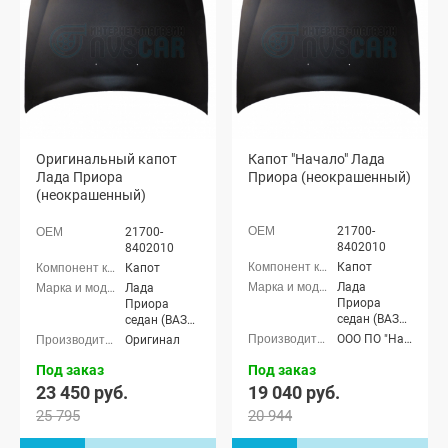
Оригинальный капот
Капот "Начало" Лада
Лада Приора
Приора (неокрашенный)
(неокрашенный)
21700-
21700-
8402010
8402010
Капот
Капот
Лада
Лада
Приора
Приора
седан (ВАЗ
седан (ВАЗ
2170), Лада
2170), Лада
ООО ПО "Начало"
Оригинал
Приора
Приора
универсал
универсал
Под заказ
Под заказ
(ВАЗ 2171),
(ВАЗ 2171),
23 450 руб.
19 040 руб.
Лада
Лада
25 795
20 944
Приора
Приора
хэтчбек (ВАЗ
хэтчбек (ВАЗ
2172), Лада
2172), Лада