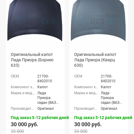
21704), Лада
21704), Лада
Приора-2
Приора-2
хэтчбек (ВАЗ
хэтчбек (ВАЗ
21724)
21724)
Оригинальный капот
Оригинальный капот
Лада Приора (Борнео
Лада Приора (Кварц
633)
630)
21700-
21700-
8402010
8402010
Капот
Капот
Лада
Лада
Приора
Приора
седан (ВАЗ
седан (ВАЗ
2170), Лада
2170), Лада
Оригинал
Оригинал
Приора
Приора
универсал
универсал
Под заказ 5-12 рабочих дней
Под заказ 5-12 рабочих дней
(ВАЗ 2171),
(ВАЗ 2171),
30 000 руб.
30 000 руб.
Лада
Лада
33 000
33 000
Приора
Приора