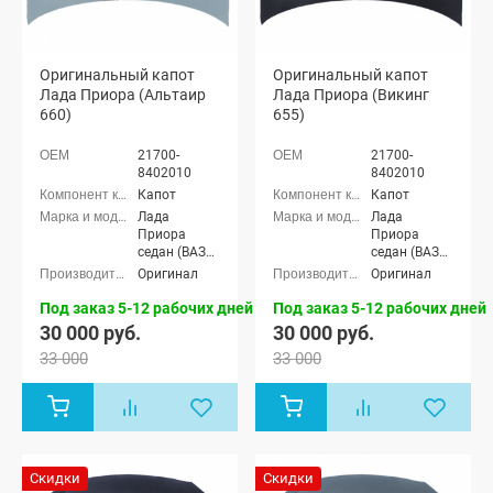
Оригинальный капот
Оригинальный капот
Лада Приора (Альтаир
Лада Приора (Викинг
660)
655)
21700-
21700-
8402010
8402010
Капот
Капот
Лада
Лада
Приора
Приора
седан (ВАЗ
седан (ВАЗ
2170), Лада
2170), Лада
Оригинал
Оригинал
Приора
Приора
универсал
универсал
Под заказ 5-12 рабочих дней
Под заказ 5-12 рабочих дней
(ВАЗ 2171),
(ВАЗ 2171),
30 000 руб.
30 000 руб.
Лада
Лада
33 000
33 000
Приора
Приора
хэтчбек (ВАЗ
хэтчбек (ВАЗ
2172), Лада
2172), Лада
Приора купэ
Приора купэ
(ВАЗ 21728),
(ВАЗ 21728),
Лада
Лада
Приора-2
Приора-2
Скидки
Скидки
седан (ВАЗ
седан (ВАЗ