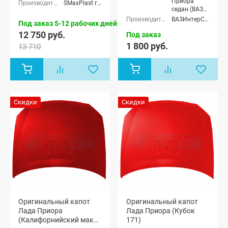
2170), Лада
Приора
SMaxPlast г. Тольятти
Приора
седан (ВАЗ
универсал
2170), Лада
ВАЗИнтерСервис (ВИС)
Под заказ 5-12 рабочих дней
(ВАЗ 2171),
Приора
12 750 руб.
Лада
универсал
Под заказ
Приора
(ВАЗ 2171),
1 800 руб.
13 710
хэтчбек (ВАЗ
Лада
2172), Лада
Приора
Приора купэ
хэтчбек (ВАЗ
(ВАЗ 21728),
2172), Лада
Лада
Приора купэ
Приора-2
(ВАЗ 21728),
седан (ВАЗ
Лада
Скидки
Скидки
21704), Лада
Приора-2
Приора-2
седан (ВАЗ
хэтчбек (ВАЗ
21704), Лада
21724)
Приора-2
хэтчбек (ВАЗ
21724)
Оригинальный капот
Оригинальный капот
Лада Приора
Лада Приора (Кубок
(Калифорнийский мак
171)