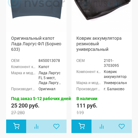
Оригинальный капот
Коврик аккумулятора
Лада Ларгус ФЛ (Борнео
резиновый
633)
универсальный
8450013078
2101-
3703095
Капот
Коврик
Лада Ларгус
аккумулятора
FL 5 мест,
Лада Ларгус
Универсальные
FL 7 мест,
Оригинал
г. Балаково
Лада Ларгус
FL Кросс 5
Под заказ 5-12 рабочих дней
В наличии
мест, Лада
25 200 руб.
111 руб.
Ларгус FL
27 280
119
Кросс 7 мест