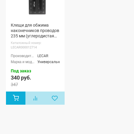
Клещи для обжима
наконечников проводов
235 мм (углеродистая
сталь)
Каталожный номер:
(LECAR000012714)
LECAR000012714
LECAR
Универсальные
Под заказ
340 руб.
347