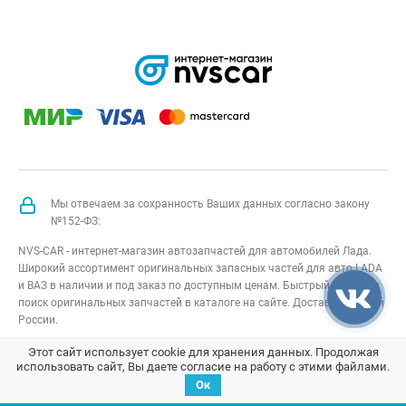
Лада
Лада
Приора
Приора
хэтчбек (ВАЗ
хэтчбек (ВАЗ
2172), Лада
2172), Лада
Приора купэ
Приора купэ
(ВАЗ 21728),
(ВАЗ 21728),
Лада
Лада
Приора-2
Приора-2
седан (ВАЗ
седан (ВАЗ
21704), Лада
21704), Лада
Приора-2
Приора-2
хэтчбек (ВАЗ
хэтчбек (ВАЗ
21724), Лада
21724), Лада
Гранта
Гранта
Мы отвечаем за сохранность Ваших данных согласно закону
седан (ВАЗ
седан (ВАЗ
№152-ФЗ:
2190), Лада
2190), Лада
Гранта
Гранта
NVS-CAR - интернет-магазин автозапчастей для автомобилей Лада.
Спорт седан
Спорт седан
(ВАЗ 21905),
(ВАЗ 21905),
Широкий ассортимент оригинальных запасных частей для авто LADA
Лада Гранта
Лада Гранта
и ВАЗ в наличии и под заказ по доступным ценам. Быстрый подбор и
лифтбек
лифтбек
поиск оригинальных запчастей в каталоге на сайте. Доставка по всей
(ВАЗ 2191),
(ВАЗ 2191),
России.
Лада Гранта
Лада Гранта
Пикап
Пикап
NVS-CAR
© 2014 –
2026
Все права защищены
карта сайта
;
Этот сайт использует cookie для хранения данных. Продолжая
(ВИС-2349),
(ВИС-2349),
использовать сайт, Вы даете согласие на работу с этими файлами.
Лада Гранта
Лада Гранта
Договор оферта
;
Политика конфиденциальности
ФЛ седан,
ФЛ седан,
Ок
Лада Гранта
Лада Гранта