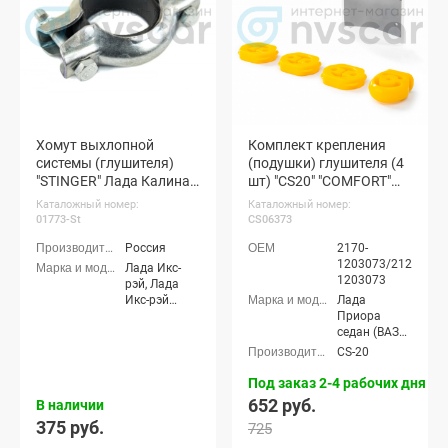
Хомут выхлопной
Комплект крепления
системы (глушителя)
(подушки) глушителя (4
"STINGER" Лада Калина,
шт) "CS20" "COMFORT"
Гранта, Приора, Ларгус,
Лада Приора (желтый
Каталожный номер:
Каталожный номер:
Икс-рей, Датсун
полиуретан) (CS06373)
01773-St
CS06373
Россия
2170-
1203073/21213-
Лада Икс-
1203073
рэй, Лада
Икс-рэй
Лада
Кросс, Лада
Приора
Калина
седан (ВАЗ
универсал
2170), Лада
CS-20
(ВАЗ 1117),
Приора
Лада Калина
универсал
Под заказ 2-4 рабочих дня
седан (ВАЗ
(ВАЗ 2171),
652 руб.
В наличии
1118), Лада
Лада
375 руб.
725
Калина
Приора
хэтчбек (ВАЗ
хэтчбек (ВАЗ