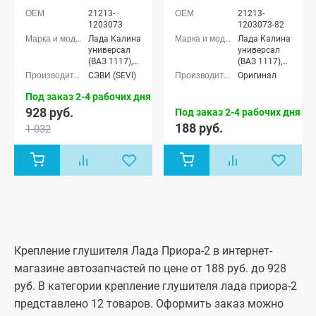
Рестайлинг,
Датсун, Приора, ВАЗ
2110-12
Приора
21213-
21213-
Datsun Mi-Do
2110-12 (4108)
(21213120307382)
хэтчбек (ВАЗ
1203073
1203073-82
2172), Лада
Лада Калина
Лада Калина
Приора купэ
универсал
универсал
(ВАЗ 21728),
(ВАЗ 1117),
(ВАЗ 1117),
Лада
Лада Калина
Лада Калина
СЭВИ (SEVI)
Оригинал
Приора-2
седан (ВАЗ
седан (ВАЗ
седан (ВАЗ
1118), Лада
1118), Лада
Под заказ 2-4 рабочих дня
21704), Лада
Калина
Калина
Приора-2
928 руб.
Под заказ 2-4 рабочих дня
хэтчбек (ВАЗ
хэтчбек (ВАЗ
хэтчбек (ВАЗ
188 руб.
1 032
1119), Лада
1119), Лада
21724)
Калина
Калина
Спорт
Спорт
хэтчбек,
хэтчбек,
Лада
Лада
Калина-2
Калина-2
хэтчбек (ВАЗ
хэтчбек (ВАЗ
2192), Лада
2192), Лада
Калина-2
Калина-2
Спорт
Спорт
хэтчбек,
хэтчбек,
Крепление глушителя Лада Приора-2 в интернет-
Лада
Лада
Калина-2
Калина-2
магазине автозапчастей по цене от 188 руб. до 928
универсал
универсал
руб. В категории крепление глушителя лада приора-2
(ВАЗ 2194),
(ВАЗ 2194),
Лада
Лада
представлено 12 товаров. Оформить заказ можно
Калина-2
Калина-2