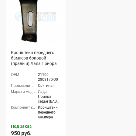
Кронштейн переднего
бампера боковой
(правый) Лада Приора
21100-
2803170-00
Оригинал
Лада
Приора
седан (ВАЗ
2170), Лада
Кронштейн
Приора
переднего
универсал
бампера
(ВАЗ 2171),
Лада
Под заказ
Приора
950 руб.
хэтчбек (ВАЗ