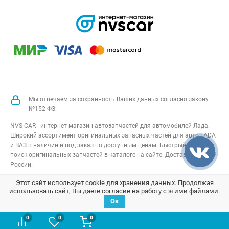
Мы отвечаем за сохранность Ваших данных согласно закону
№152-ФЗ:
NVS-CAR - интернет-магазин автозапчастей для автомобилей Лада.
Широкий ассортимент оригинальных запасных частей для авто LADA
и ВАЗ в наличии и под заказ по доступным ценам. Быстрый подбор и
поиск оригинальных запчастей в каталоге на сайте. Доставка по всей
России.
NVS-CAR
© 2014 –
2026
Все права защищены
карта сайта
;
Этот сайт использует cookie для хранения данных. Продолжая
использовать сайт, Вы даете согласие на работу с этими файлами.
Договор оферта
;
Политика конфиденциальности
Ок
0
0
0