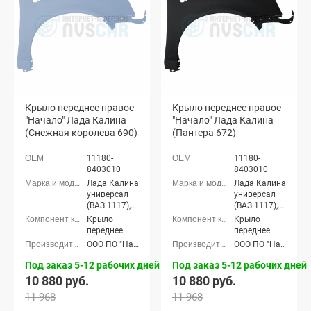
Крыло переднее правое
Крыло переднее правое
"Начало" Лада Калина
"Начало" Лада Калина
(Снежная королева 690)
(Пантера 672)
11180-
11180-
8403010
8403010
Лада Калина
Лада Калина
универсал
универсал
(ВАЗ 1117),
(ВАЗ 1117),
Лада Калина
Лада Калина
Крыло
Крыло
седан (ВАЗ
седан (ВАЗ
переднее
переднее
1118), Лада
1118), Лада
ООО ПО "Начало"
ООО ПО "Начало"
Калина
Калина
хэтчбек (ВАЗ
хэтчбек (ВАЗ
Под заказ 5-12 рабочих дней
Под заказ 5-12 рабочих дней
1119)
1119)
10 880 руб.
10 880 руб.
11 968
11 968