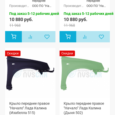
переднее
переднее
1118), Лада
1118), Лада
ООО ПО "Начало"
ООО ПО "Начало"
Калина
Калина
хэтчбек (ВАЗ
хэтчбек (ВАЗ
Под заказ 5-12 рабочих дней
Под заказ 5-12 рабочих дней
1119)
1119)
10 880 руб.
10 880 руб.
11 968
11 968
Скидки
Скидки
Крыло переднее правое
Крыло переднее правое
"Начало" Лада Калина
"Начало" Лада Калина
(Изабелла 515)
(Дыня 502)