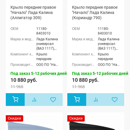
Крыло переднее правое
Крыло переднее правое
"Начало" Лада Калина
"Начало" Лада Калина
(Аллигатор 309)
(Кориандр 790)
11180-
11180-
8403010
8403010
Лада Калина
Лада Калина
универсал
универсал
(ВАЗ 1117),
(ВАЗ 1117),
Лада Калина
Лада Калина
Крыло
Крыло
седан (ВАЗ
седан (ВАЗ
переднее
переднее
1118), Лада
1118), Лада
ООО ПО "Начало"
ООО ПО "Начало"
Калина
Калина
хэтчбек (ВАЗ
хэтчбек (ВАЗ
Под заказ 5-12 рабочих дней
Под заказ 5-12 рабочих дней
1119)
1119)
10 880 руб.
10 880 руб.
11 968
11 968
Скидки
Скидки