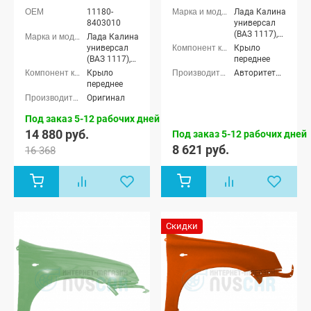
11180-
Лада Калина
8403010
универсал
(ВАЗ 1117),
Лада Калина
Лада Калина
универсал
Крыло
седан (ВАЗ
(ВАЗ 1117),
переднее
1118), Лада
Лада Калина
Крыло
АвторитетПласт
Калина
седан (ВАЗ
переднее
хэтчбек (ВАЗ
1118), Лада
Оригинал
1119)
Калина
хэтчбек (ВАЗ
Под заказ 5-12 рабочих дней
1119)
14 880 руб.
Под заказ 5-12 рабочих дней
8 621 руб.
16 368
Скидки