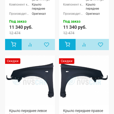
Лада Калина
Лада Калина
Крыло
Крыло
седан (ВАЗ
седан (ВАЗ
переднее
переднее
1118), Лада
1118), Лада
Оригинал
Оригинал
Калина
Калина
хэтчбек (ВАЗ
хэтчбек (ВАЗ
Под заказ
Под заказ
1119)
1119)
11 340 руб.
11 340 руб.
12 474
12 474
Скидки
Скидки
Крыло переднее левое
Крыло переднее правое