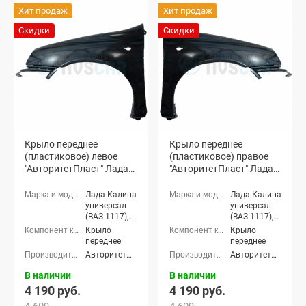
Хит продаж
Хит продаж
Скидки
Скидки
Крыло переднее
Крыло переднее
(пластиковое) левое
(пластиковое) правое
"АвторитетПласт" Лада
"АвторитетПласт" Лада
Калина (неокрашенное)
Калина (неокрашенное)
Лада Калина
Лада Калина
универсал
универсал
(ВАЗ 1117),
(ВАЗ 1117),
Лада Калина
Лада Калина
Крыло
Крыло
седан (ВАЗ
седан (ВАЗ
переднее
переднее
1118), Лада
1118), Лада
АвторитетПласт
АвторитетПласт
Калина
Калина
хэтчбек (ВАЗ
хэтчбек (ВАЗ
В наличии
В наличии
1119)
1119)
4 190 руб.
4 190 руб.