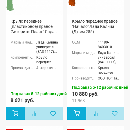
Крыло переднее
Крыло переднее правое
(пластиковое) правое
"Начало" Лада Калина
"АвторитетПласт" Лада
(Джем 285)
Калина (окрашенное)
Лада Калина
11180-
универсал
8403010
(ВАЗ 1117),
Лада Калина
Лада Калина
Крыло
универсал
седан (ВАЗ
переднее
(ВАЗ 1117),
1118), Лада
Лада Калина
АвторитетПласт
Крыло
Калина
седан (ВАЗ
переднее
хэтчбек (ВАЗ
1118), Лада
ООО ПО "Начало"
1119)
Калина
хэтчбек (ВАЗ
Под заказ 5-12 рабочих дней
1119)
10 880 руб.
Под заказ 5-12 рабочих дней
8 621 руб.
11 968