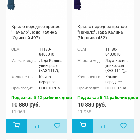
Крыло переднее правое
Крыло переднее правое
"Начало" Лада Калина
"Начало" Лада Калина
(Одиссей 497)
(Черника 482)
11180-
11180-
8403010
8403010
Лада Калина
Лада Калина
универсал
универсал
(ВАЗ 1117),
(ВАЗ 1117),
Лада Калина
Лада Калина
Крыло
Крыло
седан (ВАЗ
седан (ВАЗ
переднее
переднее
1118), Лада
1118), Лада
ООО ПО "Начало"
ООО ПО "Начало"
Калина
Калина
хэтчбек (ВАЗ
хэтчбек (ВАЗ
Под заказ 5-12 рабочих дней
Под заказ 5-12 рабочих дней
1119)
1119)
10 880 руб.
10 880 руб.
11 968
11 968