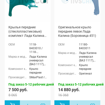
Крылья передние
Оригинальное крыло
(стеклопластиковые)
переднее левое Лада
комплект Лада Калина
Калина (Боровница 451)
(неокрашенные)
1118-
11180-
8403010 /
8403011
1118-
Лада Калина
8403011
Лада Калина
универсал
универсал
(ВАЗ 1117),
(ВАЗ 1117),
Лада Калина
Крыло
Лада Калина
седан (ВАЗ
Крыло
переднее
седан (ВАЗ
1118), Лада
переднее
Оригинал
1118), Лада
Калина
SMaxPlast г. Тольятти
Калина
хэтчбек (ВАЗ
хэтчбек (ВАЗ
1119)
Под заказ 5-12 рабочих дней
Под заказ 5-12 рабочих дней
1119)
7 500 руб.
14 880 руб.
8 065
16 368