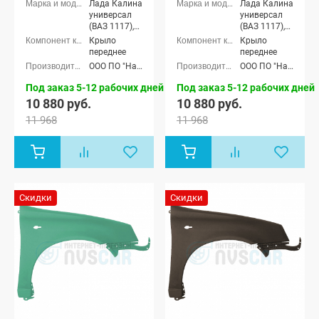
Лада Калина
Лада Калина
универсал
универсал
(ВАЗ 1117),
(ВАЗ 1117),
Лада Калина
Лада Калина
Крыло
Крыло
седан (ВАЗ
седан (ВАЗ
переднее
переднее
1118), Лада
1118), Лада
ООО ПО "Начало"
ООО ПО "Начало"
Калина
Калина
хэтчбек (ВАЗ
хэтчбек (ВАЗ
Под заказ 5-12 рабочих дней
Под заказ 5-12 рабочих дней
1119)
1119)
10 880 руб.
10 880 руб.
11 968
11 968
Скидки
Скидки