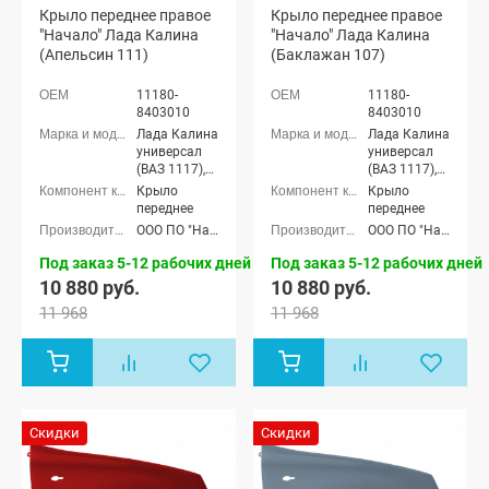
Крыло переднее правое
Крыло переднее правое
"Начало" Лада Калина
"Начало" Лада Калина
(Апельсин 111)
(Баклажан 107)
11180-
11180-
8403010
8403010
Лада Калина
Лада Калина
универсал
универсал
(ВАЗ 1117),
(ВАЗ 1117),
Лада Калина
Лада Калина
Крыло
Крыло
седан (ВАЗ
седан (ВАЗ
переднее
переднее
1118), Лада
1118), Лада
ООО ПО "Начало"
ООО ПО "Начало"
Калина
Калина
хэтчбек (ВАЗ
хэтчбек (ВАЗ
Под заказ 5-12 рабочих дней
Под заказ 5-12 рабочих дней
1119)
1119)
10 880 руб.
10 880 руб.
11 968
11 968
Скидки
Скидки