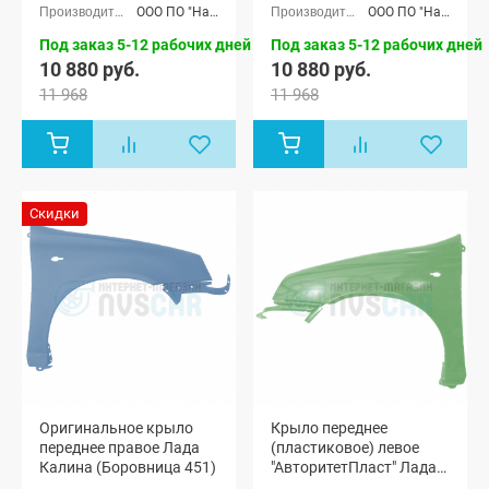
1118), Лада
1118), Лада
ООО ПО "Начало"
ООО ПО "Начало"
Калина
Калина
хэтчбек (ВАЗ
хэтчбек (ВАЗ
Под заказ 5-12 рабочих дней
Под заказ 5-12 рабочих дней
1119)
1119)
10 880 руб.
10 880 руб.
11 968
11 968
Скидки
Оригинальное крыло
Крыло переднее
переднее правое Лада
(пластиковое) левое
Калина (Боровница 451)
"АвторитетПласт" Лада
Калина (окрашенное)