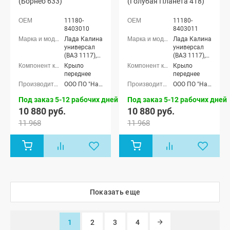
(Борнео 633)
(Голубая Планета 418)
11180-
11180-
8403010
8403011
Лада Калина
Лада Калина
универсал
универсал
(ВАЗ 1117),
(ВАЗ 1117),
Лада Калина
Лада Калина
Крыло
Крыло
седан (ВАЗ
седан (ВАЗ
переднее
переднее
1118), Лада
1118), Лада
ООО ПО "Начало"
ООО ПО "Начало"
Калина
Калина
хэтчбек (ВАЗ
хэтчбек (ВАЗ
Под заказ 5-12 рабочих дней
Под заказ 5-12 рабочих дней
1119)
1119)
10 880 руб.
10 880 руб.
11 968
11 968
Показать еще
1
2
3
4