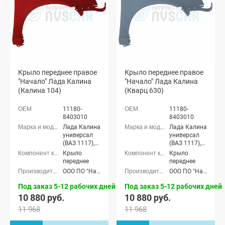
Крыло переднее правое
Крыло переднее правое
"Начало" Лада Калина
"Начало" Лада Калина
(Калина 104)
(Кварц 630)
11180-
11180-
8403010
8403010
Лада Калина
Лада Калина
универсал
универсал
(ВАЗ 1117),
(ВАЗ 1117),
Лада Калина
Лада Калина
Крыло
Крыло
седан (ВАЗ
седан (ВАЗ
переднее
переднее
1118), Лада
1118), Лада
ООО ПО "Начало"
ООО ПО "Начало"
Калина
Калина
хэтчбек (ВАЗ
хэтчбек (ВАЗ
Под заказ 5-12 рабочих дней
Под заказ 5-12 рабочих дней
1119)
1119)
10 880 руб.
10 880 руб.
11 968
11 968