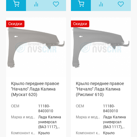
Скидки
Скидки
Крыло переднее правое
Крыло переднее правое
"Начало" Лада Калина
"Начало" Лада Калина
(Мускат 620)
(Рислинг 610)
11180-
11180-
8403010
8403010
Лада Калина
Лада Калина
универсал
универсал
(ВАЗ 1117),
(ВАЗ 1117),
Лада Калина
Лада Калина
Крыло
Крыло
седан (ВАЗ
седан (ВАЗ