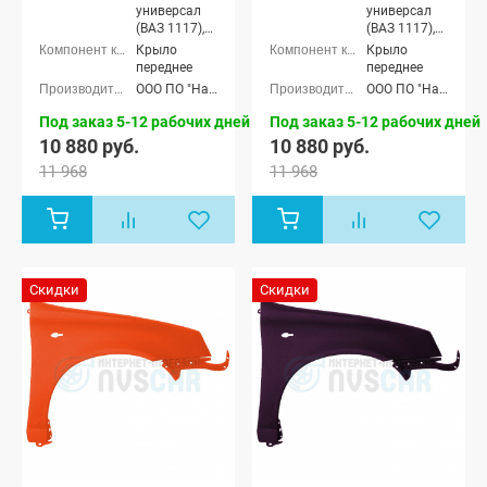
универсал
универсал
(ВАЗ 1117),
(ВАЗ 1117),
Лада Калина
Лада Калина
Крыло
Крыло
седан (ВАЗ
седан (ВАЗ
переднее
переднее
1118), Лада
1118), Лада
ООО ПО "Начало"
ООО ПО "Начало"
Калина
Калина
хэтчбек (ВАЗ
хэтчбек (ВАЗ
Под заказ 5-12 рабочих дней
Под заказ 5-12 рабочих дней
1119)
1119)
10 880 руб.
10 880 руб.
11 968
11 968
Скидки
Скидки