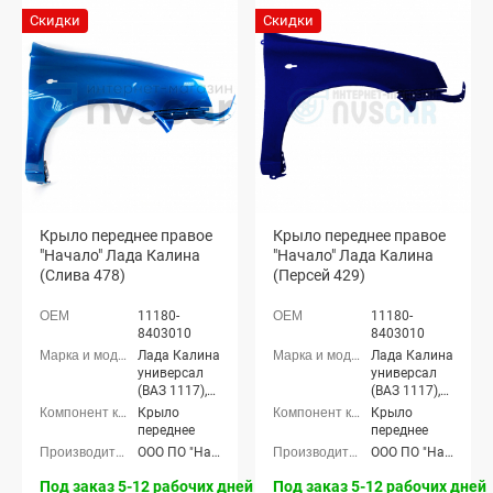
Скидки
Скидки
Крыло переднее правое
Крыло переднее правое
"Начало" Лада Калина
"Начало" Лада Калина
(Слива 478)
(Персей 429)
11180-
11180-
8403010
8403010
Лада Калина
Лада Калина
универсал
универсал
(ВАЗ 1117),
(ВАЗ 1117),
Лада Калина
Лада Калина
Крыло
Крыло
седан (ВАЗ
седан (ВАЗ
переднее
переднее
1118), Лада
1118), Лада
ООО ПО "Начало"
ООО ПО "Начало"
Калина
Калина
хэтчбек (ВАЗ
хэтчбек (ВАЗ
Под заказ 5-12 рабочих дней
Под заказ 5-12 рабочих дней