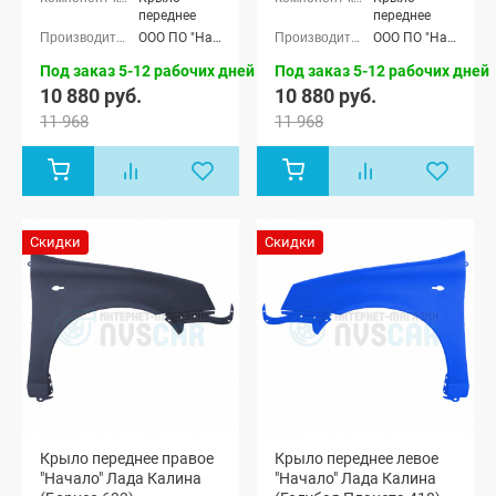
седан (ВАЗ
седан (ВАЗ
переднее
переднее
1118), Лада
1118), Лада
ООО ПО "Начало"
ООО ПО "Начало"
Калина
Калина
хэтчбек (ВАЗ
хэтчбек (ВАЗ
Под заказ 5-12 рабочих дней
Под заказ 5-12 рабочих дней
1119)
1119)
10 880 руб.
10 880 руб.
11 968
11 968
Скидки
Скидки
Крыло переднее правое
Крыло переднее левое
"Начало" Лада Калина
"Начало" Лада Калина