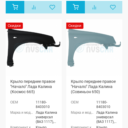
Скидки
Скидки
Крыло переднее правое
Крыло переднее правое
"Начало" Лада Калина
"Начало" Лада Калина
(Космос 665)
(Совиньон 650)
11180-
11180-
8403010
8403010
Лада Калина
Лада Калина
универсал
универсал
(ВАЗ 1117),
(ВАЗ 1117),
Лада Калина
Лада Калина
Крыло
Крыло