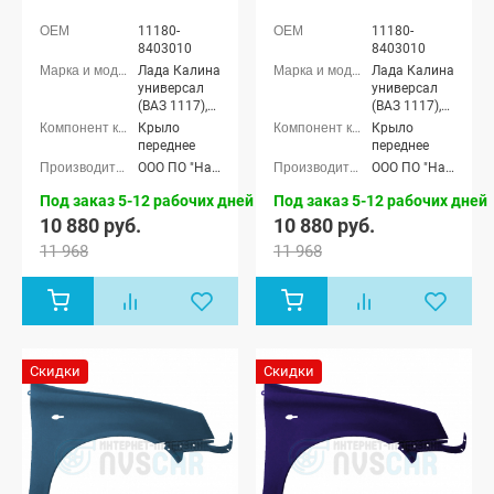
11180-
11180-
8403010
8403010
Лада Калина
Лада Калина
универсал
универсал
(ВАЗ 1117),
(ВАЗ 1117),
Лада Калина
Лада Калина
Крыло
Крыло
седан (ВАЗ
седан (ВАЗ
переднее
переднее
1118), Лада
1118), Лада
ООО ПО "Начало"
ООО ПО "Начало"
Калина
Калина
хэтчбек (ВАЗ
хэтчбек (ВАЗ
Под заказ 5-12 рабочих дней
Под заказ 5-12 рабочих дней
1119)
1119)
10 880 руб.
10 880 руб.
11 968
11 968
Скидки
Скидки