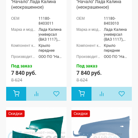
"Начало" Лада Калина
"Начало" Лада Калина
(неокрашенное)
(неокрашенное)
11180-
11180-
8403011
8403010
Лада Калина
Лада Калина
универсал
универсал
(ВАЗ 1117),
(ВАЗ 1117),
Лада Калина
Лада Калина
Крыло
Крыло
седан (ВАЗ
седан (ВАЗ
переднее
переднее
1118), Лада
1118), Лада
ООО ПО "Начало"
ООО ПО "Начало"
Калина
Калина
хэтчбек (ВАЗ
хэтчбек (ВАЗ
Под заказ
Под заказ
1119)
1119)
7 840 руб.
7 840 руб.
8 624
8 624
Скидки
Скидки