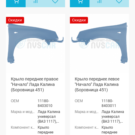
Скидки
Скидки
Крыло переднее правое
Крыло переднее левое
"Начало" Лада Калина
"Начало" Лада Калина
(Боровница 451)
(Боровница 451)
11180-
11180-
8403010
8403011
Лада Калина
Лада Калина
универсал
универсал
(ВАЗ 1117),
(ВАЗ 1117),
Лада Калина
Лада Калина
Крыло
Крыло
седан (ВАЗ
седан (ВАЗ
переднее
переднее