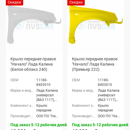
Скидки
Скидки
Крыло переднее правое
Крыло переднее правое
"Начало" Лада Калина
"Начало" Лада Калина
(Белое облако 240)
(Премьер 222)
11180-
11180-
8403010
8403010
Лада Калина
Лада Калина
универсал
универсал
(ВАЗ 1117),
(ВАЗ 1117),
Лада Калина
Лада Калина
Крыло
Крыло
седан (ВАЗ
седан (ВАЗ
переднее
переднее
1118), Лада
1118), Лада
ООО ПО "Начало"
ООО ПО "Начало"
Калина
Калина
хэтчбек (ВАЗ
хэтчбек (ВАЗ
Под заказ 5-12 рабочих дней
Под заказ 5-12 рабочих дней
1119)
1119)