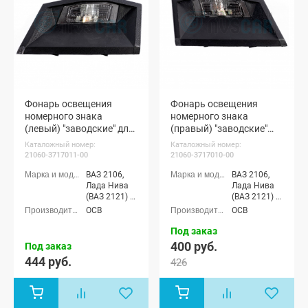
Фонарь освещения
Фонарь освещения
номерного знака
номерного знака
(левый) "заводские" для
(правый) "заводские"
ВАЗ-2106, ВАЗ 2121
для ВАЗ-2106, ВАЗ 2121
Каталожный номер:
Каталожный номер:
(Нива)
(Нива)
21060-3717011-00
21060-3717010-00
(21060371701100)
(21060371701000)
ВАЗ 2106,
ВАЗ 2106,
Лада Нива
Лада Нива
(ВАЗ 2121) 3-
(ВАЗ 2121) 3-
х дверная
х дверная
ОСВ
ОСВ
Под заказ
400 руб.
Под заказ
444 руб.
426