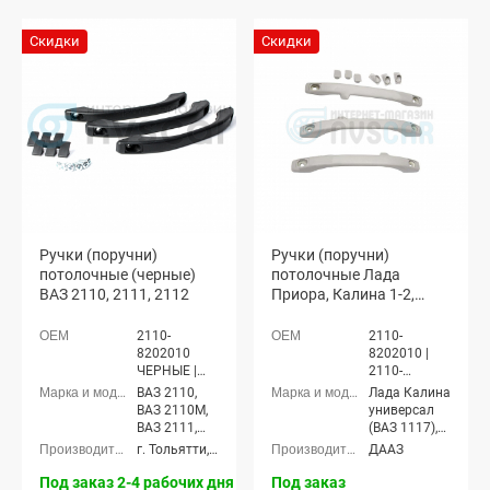
Скидки
Скидки
Ручки (поручни)
Ручки (поручни)
потолочные (черные)
потолочные Лада
ВАЗ 2110, 2111, 2112
Приора, Калина 1-2,
Гранта, ВАЗ 2110-12,
Шевроле Нива, Нива
2110-
2110-
Тревел
8202010
8202010 |
ЧЕРНЫЕ |
2110-
2110-
8202011
ВАЗ 2110,
Лада Калина
8202011
ВАЗ 2110М,
универсал
ЧЕРНЫЕ
ВАЗ 2111,
(ВАЗ 1117),
ВАЗ 2112
Лада Калина
г. Тольятти, ДААЗ
ДААЗ
седан (ВАЗ
1118), Лада
Под заказ 2-4 рабочих дня
Под заказ