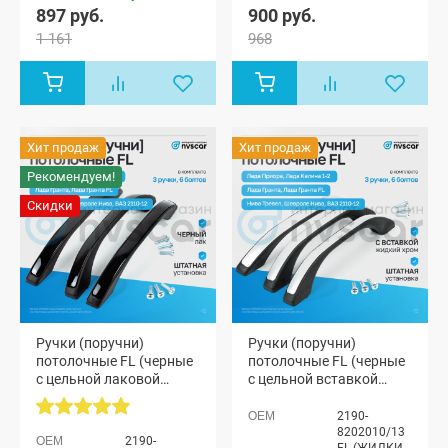
Калина
897 руб.
900 руб.
хэтчбек (ВАЗ
1 161
968
1119), Лада
Калина
Спорт
хэтчбек,
Лада
Калина-2
хэтчбек (ВАЗ
Хит продаж
Хит продаж
2192), Лада
Калина-2
Рекомендуем!
Спорт
хэтчбек,
Скидки
Лада
Калина-2
универсал
(ВАЗ 2194),
Лада
Калина-2
Кросс
универсал,
Ручки (поручни)
Ручки (поручни)
ВАЗ 2110,
ВАЗ 2110М,
потолочные FL (черные
потолочные FL (черные
ВАЗ 2111,
с цельной лаковой
с цельной вставкой
ВАЗ 2112,
вставкой) Лада Приора,
жидкий хром) Лада
ВАЗ 21123
Калина 1-2, Гранта, ВАЗ
Приора, Калина 1-2,
2190-
(купэ), Лада
2110-12, Шевроле Нива,
Гранта, ВАЗ 2110-12,
8202010/13
Нива Тревел,
2190-