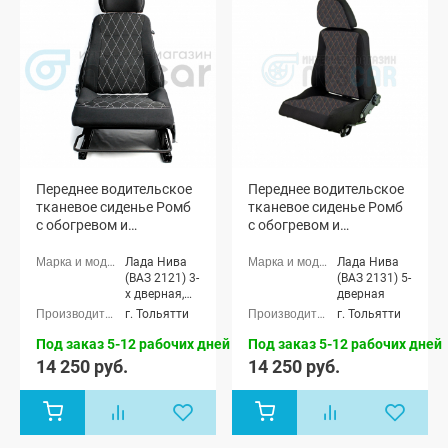
Переднее водительское
Переднее водительское
тканевое сиденье Ромб
тканевое сиденье Ромб
с обогревом и
с обогревом и
салазками Лада Нива
салазками Лада Нива
4х4 3-дверная
4х4 5-дверная
Лада Нива
Лада Нива
(ВАЗ 2121) 3-
(ВАЗ 2131) 5-
х дверная,
дверная
Лада Нива
г. Тольятти
г. Тольятти
4x4 (ВАЗ
21213-214)
Под заказ 5-12 рабочих дней
Под заказ 5-12 рабочих дней
3-х дверная
14 250 руб.
14 250 руб.