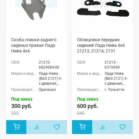
Скоба спинки заднего
Облицовки передних
сиденья правая Лада
сидений Лада Нива 4х4
Нива 4х4
21213, 21214, 2131
21210-
21213-
6824084-00
6310049
Лада Нива
Лада Нива
(ВАЗ 2121) 3-
(ВАЗ 2121) 3-
х дверная,
х дверная,
Лада Нива
Лада Нива
Оригинал
г. Тольятти
4x4 (ВАЗ
4x4 (ВАЗ
21213-214)
21213-214)
Под заказ
Под заказ
3-х дверная
3-х дверная,
300 руб.
600 руб.
Лада Нива
323
645
(ВАЗ 2131) 5-
дверная