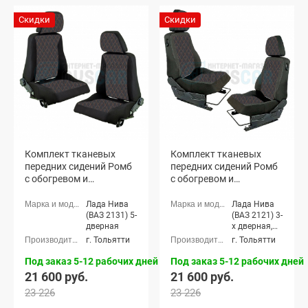
Скидки
Скидки
Комплект тканевых
Комплект тканевых
передних сидений Ромб
передних сидений Ромб
с обогревом и
с обогревом и
салазками Лада Нива
салазками Лада Нива
4х4 5-дверная
4х4 3-дверная
Лада Нива
Лада Нива
(ВАЗ 2131) 5-
(ВАЗ 2121) 3-
дверная
х дверная,
Лада Нива
г. Тольятти
г. Тольятти
4x4 (ВАЗ
21213-214)
Под заказ 5-12 рабочих дней
Под заказ 5-12 рабочих дней
3-х дверная
21 600 руб.
21 600 руб.
23 226
23 226