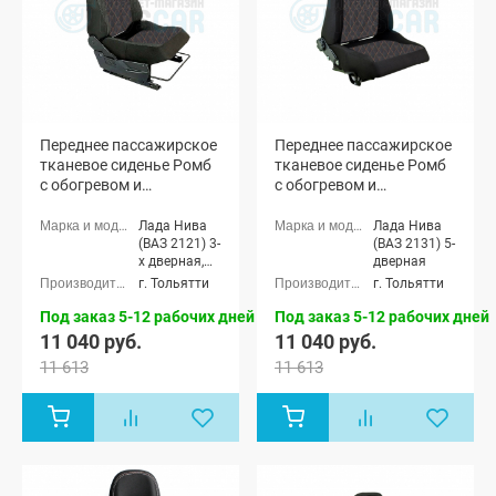
дверная,
5-дверная,
Лада Нива
Лада Нива
4x4 (Урбан)
4x4 Пикап
5-дверная,
Лада Нива
4x4 Пикап,
Лада
Приора
Переднее пассажирское
Переднее пассажирское
седан (ВАЗ
тканевое сиденье Ромб
тканевое сиденье Ромб
2170), Лада
с обогревом и
с обогревом и
Приора
салазками Лада Нива
салазками Лада Нива
универсал
(ВАЗ 2171),
4х4 3-дверная
4х4 5-дверная
Лада Нива
Лада Нива
Лада
(ВАЗ 2121) 3-
(ВАЗ 2131) 5-
Приора
х дверная,
дверная
хэтчбек (ВАЗ
Лада Нива
г. Тольятти
г. Тольятти
2172), Лада
4x4 (ВАЗ
Приора купэ
21213-214)
Под заказ 5-12 рабочих дней
Под заказ 5-12 рабочих дней
(ВАЗ 21728),
3-х дверная
11 040 руб.
11 040 руб.
Шевроле
Нива (ВАЗ
11 613
11 613
2123)