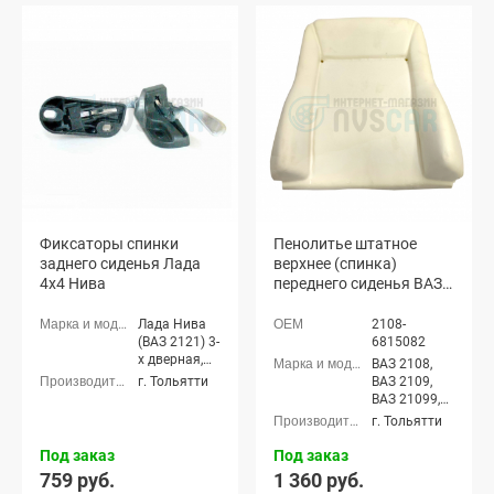
Фиксаторы спинки
Пенолитье штатное
заднего сиденья Лада
верхнее (спинка)
4х4 Нива
переднего сиденья ВАЗ
2108- 21099, 2113 - 2115,
Лада Нива 4х4 (до 2020
Лада Нива
2108-
г.)
(ВАЗ 2121) 3-
6815082
х дверная,
ВАЗ 2108,
Лада Нива
г. Тольятти
ВАЗ 2109,
(ВАЗ 2131) 5-
ВАЗ 21099,
дверная
ВАЗ 2113,
г. Тольятти
ВАЗ 2114,
ВАЗ 2115,
Под заказ
Под заказ
Лада Нива
759 руб.
1 360 руб.
(ВАЗ 2121) 3-