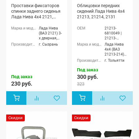
Проставки фиксаторов
Облицовки передних
спинки заднего сиденья
сидений Лада Нива 4х4
Лада Нива 4х4 2121,
21213, 21214, 2131
21213, 21214, 2131
Лада Нива
21213-
(ВАЗ 2121) 3-
6810049 |
х дверная,
21213-
Лада Нива
6810048
г. Сызрань
Лада Нива
4x4 (ВАЗ
4x4 (ВАЗ
21213-214)
21213-214)
3-х дверная,
3-х дверная,
г. Тольятти
Лада Нива
Лада Нива
(ВАЗ 2131) 5-
(ВАЗ 2131) 5-
Под заказ
дверная
дверная
300 руб.
Под заказ
230 руб.
323
Скидки
Скидки