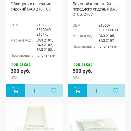
Облицовки передних
Боковой кронштейн
сидений ВАЗ 2101-07
переднего сиденья ВАЗ
2105, 2107
2101-
21050-
6810049 |
6810030-00
2101-
ВАЗ 2105,
6810048
ВАЗ 2101,
ВАЗ 2107
ВАЗ 2102,
г. Тольятти
ВАЗ 2103,
ВАЗ 2104,
г. Тольятти
ВАЗ 2105,
ВАЗ 2106,
Под заказ
Под заказ
ВАЗ 2107
300 руб.
500 руб.
323
538