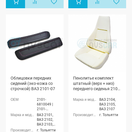
Облицовки передних
Пенолитье комплект
сидений (эко-кожа со
штатный (верх + низ)
строчкой) ВАЗ 2101-07
переднего сиденья 2104,
2105, 2107
2101-
ВАЗ 2104,
6810049 |
ВАЗ 2105,
2101-
ВАЗ 2107
6810048
ВАЗ 2101,
г. Тольятти
ВАЗ 2102,
ВАЗ 2103,
ВАЗ 2104,
г. Тольятти