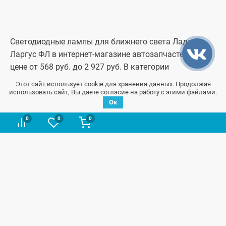
Светодиодные лампы для ближнего света Лада
Ларгус ФЛ в интернет-магазине автозапчастей по
цене от 568 руб. до 2 927 руб. В категории
светодиодные лампы для ближнего света лада
Этот сайт использует cookie для хранения данных. Продолжая
ларгус фл представлено 31 товаров. Оформить заказ
использовать сайт, Вы даете согласие на работу с этими файлами.
Ок
можно online на сайте или позвонив по телефону
+7
(937) 234-65-00
0
0
0
NVS-CAR: ⭐ Быстрая доставка ⭐ Недорого, в
сравнении с конкурентами ⭐ Удобные способы
оплаты ⭐ Более 10000+ отзывов ⭐ Гарантия
качественных запчастей
В начало страницы