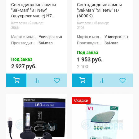
Светодиодные лампы
Светодиодные лампы
"Sal-Man" "S1 New"
"Sal-Man" "S1 New" H7
(двухрежимные) H7
(6000K)
(3000/6000K)
Каталожный номер:
Каталожный номер:
3066
2106
Универсальные
Универсальные
Sal-man
Sal-man
Под заказ
1 953 руб.
Под заказ
2 927 руб.
2 100
Скидки